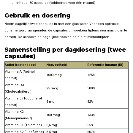
Inhoud: 60 capsules (voldoende voor één maand)
Gebruik en dosering
Neem dagelijks twee capsules in met een glas water. Voor een optimale
opname wordt aangeraden de capsules bij voorkeur tijdens een maaltijd in te
nemen. De aanbevolen dagelijkse hoeveelheid niet overschrijden.
Samenstelling per dagdosering (twee
capsules)
Actief bestanddeel
Hoeveelheid
Referentie Inname (RI)
Vitamine A (Retinol
1000 mcg
125%
acetaat)
Vitamine D3
25 mcg
500%
(Cholecalciferol)
Vitamine E (Tocopherol
5 mg
42%
acetaat)
Vitamine K2
100 mcg
133%
(Menaquinone-7)
Vitamine B1 (Thiamine)
0,6 mg
55%
Vitamine B2 (Riboflavine)
8,5 mg
607%