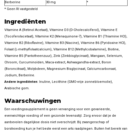
Berberine
30 mg
*
* Geen RI vastgesteld
Ingrediënten
Vitamine A (Retinol Acetaat), Vitamine D3 (D-Cholecalciferol), Vitamine E
(Tocoferolacetaat), Vitamine K2 (Menaquinone-7), Vitamine B1 (Thiamine HCI),
Vitamine B2 (Riboflavine), Vitamine B3 (Niacine), Vitamine B6 (Pyridoxine HCI),
Folaat (L-methylfolaatcalcium), Vitamine B12 (Methylcobalamine), Biotine,
Vitamine B5 (Pantotheenzuur), Zink (Zinkbisglycinaat), Mangaan, Selenium,
Chroom, Curcuminoïden, Maca-extract, Ashwagandha-extract, Boron
(Boroncitraat), Molybdeen, Magnesium Bisglycinaat, Calciumcarbonaat,
Jodium, Berberine.
Andere ingrediënten
: Inuline, Lecithine (GMO-vrije zonnebloemolie),
Arabische gom.
Waarschuwingen
Een voedingssupplement is geen vervanging voor een gevarieerde,
evenwichtige voeding of een gezonde levensstijl. Zorg ervoor dat je de
aanbevolen dagelijkse dosis niet overschrijdt. Bij zwangerschap of
borstvoeding kun je het beste eerst een arts raadplegen. Buiten het bereik van