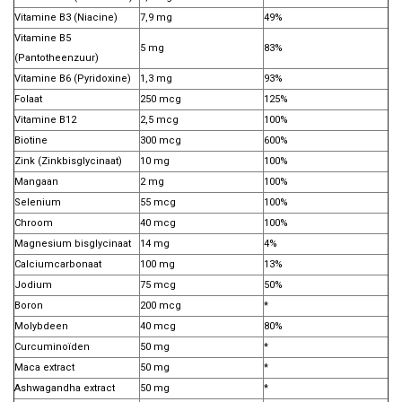
Vitamine B3 (Niacine)
7,9 mg
49%
Vitamine B5
5 mg
83%
(Pantotheenzuur)
Vitamine B6 (Pyridoxine)
1,3 mg
93%
Folaat
250 mcg
125%
Vitamine B12
2,5 mcg
100%
Biotine
300 mcg
600%
Zink (Zinkbisglycinaat)
10 mg
100%
Mangaan
2 mg
100%
Selenium
55 mcg
100%
Chroom
40 mcg
100%
Magnesium bisglycinaat
14 mg
4%
Calciumcarbonaat
100 mg
13%
Jodium
75 mcg
50%
Boron
200 mcg
*
Molybdeen
40 mcg
80%
Curcuminoïden
50 mg
*
Maca extract
50 mg
*
Ashwagandha extract
50 mg
*