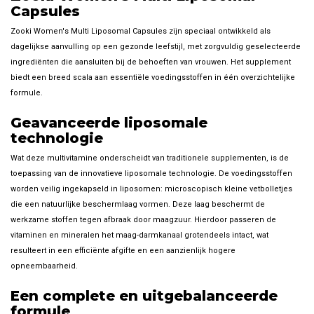
Capsules
Zooki Women's Multi Liposomal Capsules zijn speciaal ontwikkeld als
dagelijkse aanvulling op een gezonde leefstijl, met zorgvuldig geselecteerde
ingrediënten die aansluiten bij de behoeften van vrouwen. Het supplement
biedt een breed scala aan essentiële voedingsstoffen in één overzichtelijke
formule.
Geavanceerde liposomale
technologie
Wat deze multivitamine onderscheidt van traditionele supplementen, is de
toepassing van de innovatieve liposomale technologie. De voedingsstoffen
worden veilig ingekapseld in liposomen: microscopisch kleine vetbolletjes
die een natuurlijke beschermlaag vormen. Deze laag beschermt de
werkzame stoffen tegen afbraak door maagzuur. Hierdoor passeren de
vitaminen en mineralen het maag-darmkanaal grotendeels intact, wat
resulteert in een efficiënte afgifte en een aanzienlijk hogere
opneembaarheid.
Een complete en uitgebalanceerde
formule