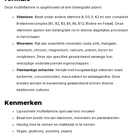
Deze multivitamine is opgebouwd uit drie belangrijke pijlers:
Vitaminen
: Bevat onder andere vitamine A, D3, E, K2 en een compleet
B-vitaminecomplex (B1, B2, B3, B5, B6, B12, Biotine en Folaat). Deze
vitaminen spelen een belangrijke rol in diverse dagelijkse processen
in het lichaam.
Mineralen
: Rijk aan essentiële mineralen zoals zink, mangaan,
selenium, chroom, magnesium, calcium, jodium, boron en
molybdeen. Deze zijn specifiek geselecteerd vanwege hun
veelzijdige ondersteunende eigenschappen.
Plantaardige extracten
: Verrijkt met hoogwaardige extracten zoals
berberine, curcuminoïden, maca-extract en ashwagandha. Deze
kruiden worden al eeuwenlang gewaardeerd binnen diverse
traditionele culturen.
Kenmerken
Liposomale multivitamine speciaal voor vrouwen
Bevat een brede mix van vitaminen, mineralen en plantextracten
Handig mee te nemen en makkelijk in te nemen
Vegan, glutenvrij, zuivelvrij, sojavrij