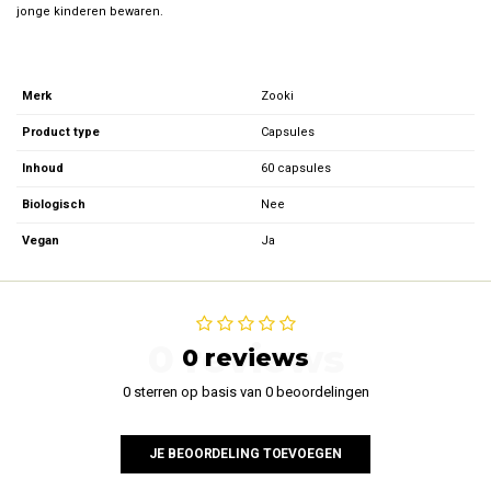
jonge kinderen bewaren.
Merk
Zooki
Product type
Capsules
Inhoud
60 capsules
Biologisch
Nee
Vegan
Ja
0 reviews
0 reviews
0 sterren op basis van 0 beoordelingen
JE BEOORDELING TOEVOEGEN