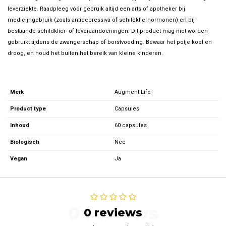
leverziekte. Raadpleeg vóór gebruik altijd een arts of apotheker bij
medicijngebruik (zoals antidepressiva of schildklierhormonen) en bij
bestaande schildklier- of leveraandoeningen. Dit product mag niet worden
gebruikt tijdens de zwangerschap of borstvoeding. Bewaar het potje koel en
droog, en houd het buiten het bereik van kleine kinderen.
Merk
Augment Life
Product type
Capsules
Inhoud
60 capsules
Biologisch
Nee
Vegan
Ja
0 reviews
0 reviews