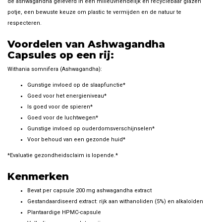
de ashwagandha geleverd in een milieuvriendelijk en recyclebaar glazen
potje, een bewuste keuze om plastic te vermijden en de natuur te
respecteren.
Voordelen van Ashwagandha
Capsules op een rij:
Withania somnifera (Ashwagandha):
Gunstige invloed op de slaapfunctie*
Goed voor het energieniveau*
Is goed voor de spieren*
Goed voor de luchtwegen*
Gunstige invloed op ouderdomsverschijnselen*
Voor behoud van een gezonde huid*
*Evaluatie gezondheidsclaim is lopende.*
Kenmerken
Bevat per capsule 200 mg ashwagandha extract
Gestandaardiseerd extract: rijk aan withanoliden (5%) en alkaloïden
Plantaardige HPMC-capsule