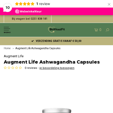
×
1
review
10
Bij vragen bel 0251 838 181
0
MENU
VERZENDING GRATIS VANAF € 50,00
Home
Augment Life Ashwagandha Capsules
Augment Life
Augment Life Ashwagandha Capsules
0 reviews -
je beoordeling toevoegen