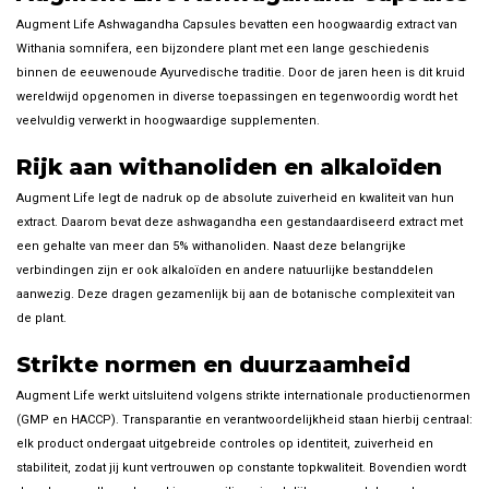
Augment Life Ashwagandha Capsules bevatten een hoogwaardig extract van
Withania somnifera, een bijzondere plant met een lange geschiedenis
binnen de eeuwenoude Ayurvedische traditie. Door de jaren heen is dit kruid
wereldwijd opgenomen in diverse toepassingen en tegenwoordig wordt het
veelvuldig verwerkt in hoogwaardige supplementen.
Rijk aan withanoliden en alkaloïden
Augment Life legt de nadruk op de absolute zuiverheid en kwaliteit van hun
extract. Daarom bevat deze ashwagandha een gestandaardiseerd extract met
een gehalte van meer dan 5% withanoliden. Naast deze belangrijke
verbindingen zijn er ook alkaloïden en andere natuurlijke bestanddelen
aanwezig. Deze dragen gezamenlijk bij aan de botanische complexiteit van
de plant.
Strikte normen en duurzaamheid
Augment Life werkt uitsluitend volgens strikte internationale productienormen
(GMP en HACCP). Transparantie en verantwoordelijkheid staan hierbij centraal:
elk product ondergaat uitgebreide controles op identiteit, zuiverheid en
stabiliteit, zodat jij kunt vertrouwen op constante topkwaliteit. Bovendien wordt