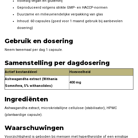
Volledig vegan en glutenvrij
Geproduceerd volgens strikte GMP- en HACCP-normen
Duurzame en milieuvriendelijke verpakking van glas
Inhoud: 60 capsules (goed voor 1 maand gebruik bij aanbevolen
dosering)
Gebruik en dosering
Neem tweemaal per dag 1 capsule.
Samenstelling per dagdosering
Actief bestanddeel
Hoeveelheid
Ashwagandha extract (Withania
400 mg
Somnifera, 5% withanolides)
Ingrediënten
Ashwagandha extract, microkristallijne cellulose (stabilisator), HPMC
(plantaardige capsule).
Waarschuwingen
Voorzichtigheid is geboden bij mensen met hyperthyroïdie of een ernstige