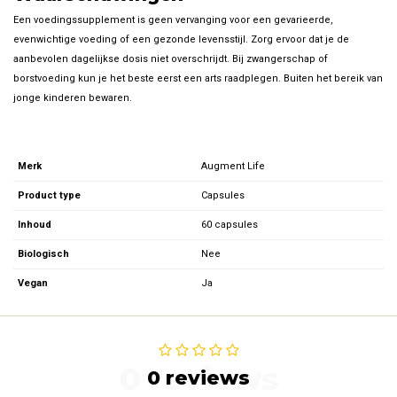
Een voedingssupplement is geen vervanging voor een gevarieerde,
evenwichtige voeding of een gezonde levensstijl. Zorg ervoor dat je de
aanbevolen dagelijkse dosis niet overschrijdt. Bij zwangerschap of
borstvoeding kun je het beste eerst een arts raadplegen. Buiten het bereik van
jonge kinderen bewaren.
Merk
Augment Life
Product type
Capsules
Inhoud
60 capsules
Biologisch
Nee
Vegan
Ja
0 reviews
0 reviews