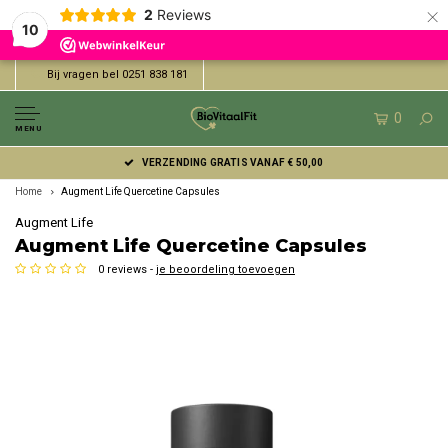
×
2
Reviews
10
Bij vragen bel 0251 838 181
0
MENU
VERZENDING GRATIS VANAF € 50,00
Home
Augment Life Quercetine Capsules
Augment Life
Augment Life Quercetine Capsules
0 reviews -
je beoordeling toevoegen