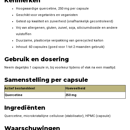
Kenmerken
Hoogwaardige quercetine, 250 mg per capsule
Geschikt voor vegetariërs en veganisten
Getest op kwaliteit en zuiverheid (onafhankelijk gecontroleerd)
Vrij van allergenen, gluten, zuivel, soja, siliciumdioxide en andere
vulstoffen
Duurzame, plasticvrije verpakking van gerecycled karton
Inhoud: 60 capsules (goed voor 1 tot 2 maanden gebruik)
Gebruik en dosering
Neem dagelijks 1 capsule in, bij voorkeur tijdens of vlak na een maaltijd.
Samenstelling per capsule
Actief bestanddeel
Hoeveelheid
Quercetine
250 mg
Ingrediënten
Quercetine, microkristallijne cellulose (stabilisator), HPMC (capsule)
Waarschuwingen