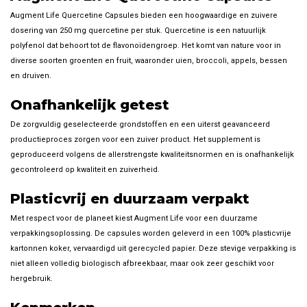
Augment Life Quercetine Capsules bieden een hoogwaardige en zuivere
dosering van 250 mg quercetine per stuk. Quercetine is een natuurlijk
polyfenol dat behoort tot de flavonoïdengroep. Het komt van nature voor in
diverse soorten groenten en fruit, waaronder uien, broccoli, appels, bessen
en druiven.
Onafhankelijk getest
De zorgvuldig geselecteerde grondstoffen en een uiterst geavanceerd
productieproces zorgen voor een zuiver product. Het supplement is
geproduceerd volgens de allerstrengste kwaliteitsnormen en is onafhankelijk
gecontroleerd op kwaliteit en zuiverheid.
Plasticvrij en duurzaam verpakt
Met respect voor de planeet kiest Augment Life voor een duurzame
verpakkingsoplossing. De capsules worden geleverd in een 100% plasticvrije
kartonnen koker, vervaardigd uit gerecycled papier. Deze stevige verpakking is
niet alleen volledig biologisch afbreekbaar, maar ook zeer geschikt voor
hergebruik.