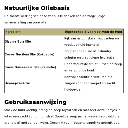
Natuurlijke Oliebasis
De zachte werking van deze zeep is te danken aan de zorgvuldige
samenstelling van pure oliën:
Ingrediënt
Eigenschap & Voordeel voor de Huid
Rijk aan natuurlijke antioxidanten en
Glycine Soja Olie
voedt de huid intensief.
Zorgt voor een zacht, natuurlijk
Cocos Nucifera Olie (Kokosolie)
schuim en biedt diepe hydratatie.
Ondersteunt de structuur van de zeep
Elaeis Guineensis Olie (Palmolie)
en verzorgt de huid.
Bomvol essentiële vetzuren die
Hennepzaadolie
zorgen voor een soepel en zacht
huidgevoel.
Gebruiksaanwijzing
Maak de huid vochtig, breng de zeep royaal aan en masseer deze lichtjes in
tot er een zacht schuim ontstaat. Spoel de zeep na het wassen zorgvuldig en
grondig af met schoon water. Geschikt voor frequent, dagelijks gebruik door