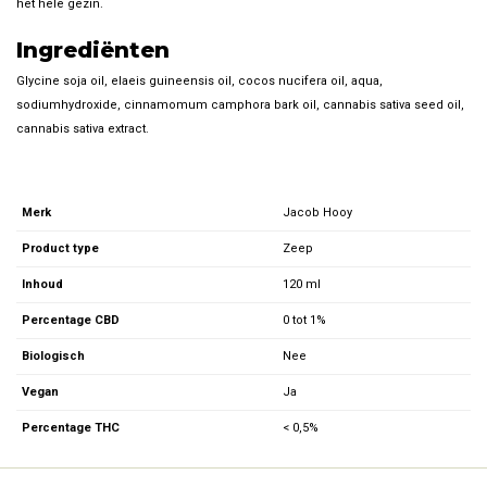
het hele gezin.
Ingrediënten
Glycine soja oil, elaeis guineensis oil, cocos nucifera oil, aqua,
sodiumhydroxide, cinnamomum camphora bark oil, cannabis sativa seed oil,
cannabis sativa extract.
Merk
Jacob Hooy
Product type
Zeep
Inhoud
120 ml
Percentage CBD
0 tot 1%
Biologisch
Nee
Vegan
Ja
Percentage THC
< 0,5%