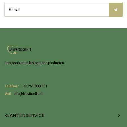
De specialist in biologische producten
Telefoon
+31251 838 181
Mail
Info@biovitaalfit.nl
KLANTENSERVICE