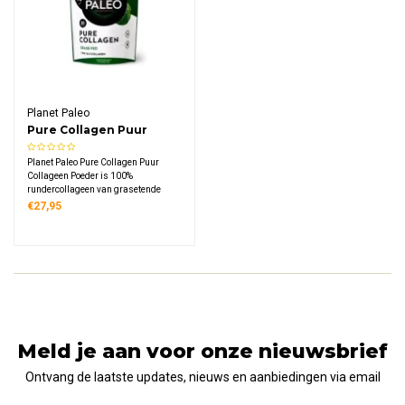
Planet Paleo
Pure Collagen Puur
Collageen Poeder
Planet Paleo Pure Collagen Puur
Collageen Poeder is 100%
rundercollageen van grasetende
weidekoeien. 7,5 gram collageen per
€27,95
portie, neutrale smaak. Warm en
koud te gebruiken. Winnaar Beauty
Shortlist Wellbeing Awards 2019.
Meld je aan voor onze nieuwsbrief
Ontvang de laatste updates, nieuws en aanbiedingen via email