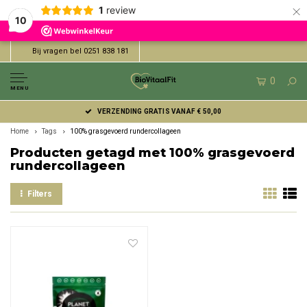
×
1
review
10
Bij vragen bel 0251 838 181
0
MENU
VERZENDING GRATIS VANAF € 50,00
Home
Tags
100% grasgevoerd rundercollageen
Producten getagd met 100% grasgevoerd
rundercollageen
Filters