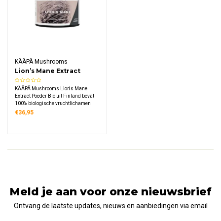
KÄÄPÄ Mushrooms
Lion’s Mane Extract
Poeder Bio
KÄÄPÄ Mushrooms Lion's Mane
Extract Poeder Bio uit Finland bevat
100% biologische vruchtlichamen
van Hericium erinaceus met
€36,95
minimaal 10% bèta-glucanen
gestandaardiseerd, geëxtraheerd
met moderne UAE-technologie in de
schoonste natuur van Finland.
Meld je aan voor onze nieuwsbrief
Ontvang de laatste updates, nieuws en aanbiedingen via email