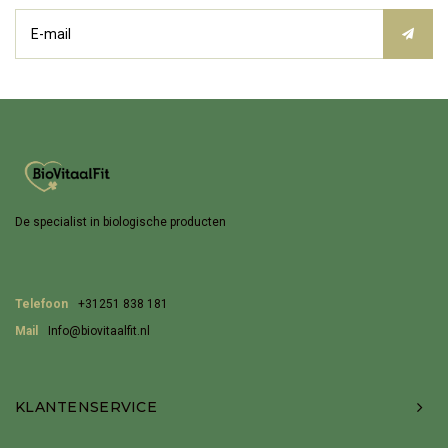
De specialist in biologische producten
Telefoon
+31251 838 181
Mail
Info@biovitaalfit.nl
KLANTENSERVICE