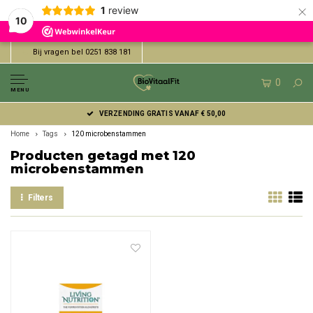
×
1
review
10
Bij vragen bel 0251 838 181
0
MENU
VERZENDING GRATIS VANAF € 50,00
Home
Tags
120 microbenstammen
Producten getagd met 120
microbenstammen
Filters