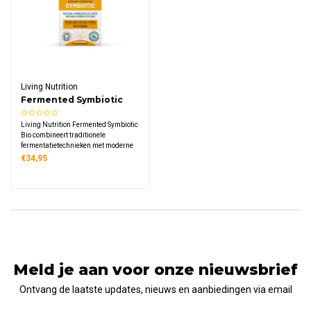
Living Nutrition
Fermented Symbiotic
Bio
Living Nutrition Fermented Symbiotic
Bio combineert traditionele
fermentatietechnieken met moderne
microbiologie. Deze formule bevat 30
€34,95
miljard kolonievormende eenheden
en meer dan 120 microbenstammen
uit kefir-kombucha gefermenteerde
gekiemde sojabonen.
Meld je aan voor onze nieuwsbrief
Ontvang de laatste updates, nieuws en aanbiedingen via email