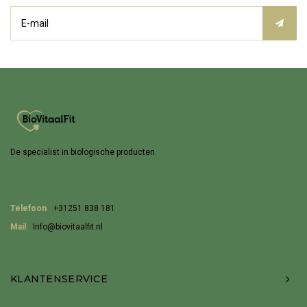
De specialist in biologische producten
Telefoon
+31251 838 181
Mail
Info@biovitaalfit.nl
KLANTENSERVICE