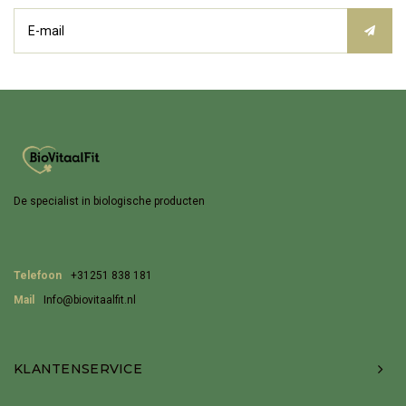
De specialist in biologische producten
Telefoon
+31251 838 181
Mail
Info@biovitaalfit.nl
KLANTENSERVICE