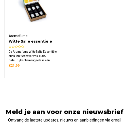
Aromafume
Witte Salie essentiële
oliën mix (set van 6)
De Aromafume Witte Salie Essentiële
oliën Mix Set bevat zes 100%
natuurlijke oliemengsels in één
stijlvolle geschenkdoos. Beleef alle
€21,99
voordelen van smudging zonder rook
en zuiver je ruimte op een moderne,
aromatische manier.
Meld je aan voor onze nieuwsbrief
Ontvang de laatste updates, nieuws en aanbiedingen via email