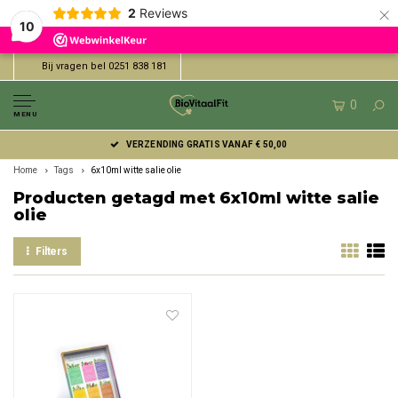
×
2
Reviews
10
Bij vragen bel 0251 838 181
0
MENU
VERZENDING GRATIS VANAF € 50,00
Home
Tags
6x10ml witte salie olie
Producten getagd met 6x10ml witte salie
olie
Filters