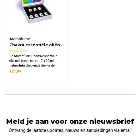
Aromafume
Chakra essentiële oliën
mix (set van 7)
De Aromafume Chakra essentiële
olie mix is een set van 7 x 10 ml
natuurlijke olieblends die via de
aromadiffuser elk van de zeven
€21,99
chakra's opent, revitaliseert en in
balans brengt – samengesteld door
een wereldberoemde Indiase
chakraspecialist.
Meld je aan voor onze nieuwsbrief
Ontvang de laatste updates, nieuws en aanbiedingen via email