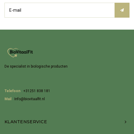
De specialist in biologische producten
Telefoon
+31251 838 181
Mail
Info@biovitaalfit.nl
KLANTENSERVICE