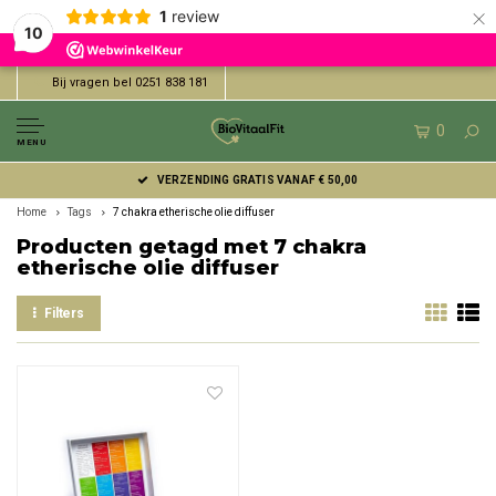
×
1
review
10
Bij vragen bel 0251 838 181
0
MENU
VERZENDING GRATIS VANAF € 50,00
Home
Tags
7 chakra etherische olie diffuser
Producten getagd met 7 chakra
etherische olie diffuser
Filters