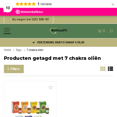
×
1
review
10
Bij vragen bel 0251 838 181
0
MENU
VERZENDING GRATIS VANAF € 50,00
Home
Tags
7 chakra oliën
Producten getagd met 7 chakra oliën
Filters