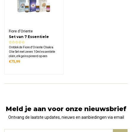
Fiore d'Oriente
Set van 7 Essentiele
Chakra Oliën
Ontdek de Fiore d'Oriente Chakra
Olie Set met zeven 10ml essentiële
oliën, elk geïnspireerd op een
specifiek chakra voor een ritueel
€75,99
rondom energetische balans,
innerlijke rust, liefde, spirituele groei
en verbinding met jezelf.
Meld je aan voor onze nieuwsbrief
Ontvang de laatste updates, nieuws en aanbiedingen via email