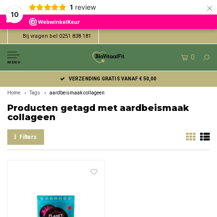
×
1
review
10
Bij vragen bel 0251 838 181
0
MENU
VERZENDING GRATIS VANAF € 50,00
Home
Tags
aardbeismaak collageen
Producten getagd met aardbeismaak
collageen
Filters