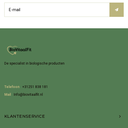
De specialist in biologische producten
Telefoon
+31251 838 181
Mail
Info@biovitaalfit.nl
KLANTENSERVICE