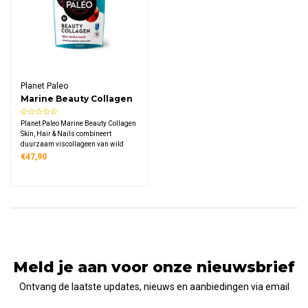
Planet Paleo
Marine Beauty Collagen
Skin, Hair & Nails
Planet Paleo Marine Beauty Collagen
Skin, Hair & Nails combineert
duurzaam viscollageen van wild
gevangen witvis met vitamine C,
€47,90
biotine, zink en hyaluronzuur. Een
voedzaam poeder met
aardbeismaak, verrijkt met
biologische superfoods.
Meld je aan voor onze nieuwsbrief
Ontvang de laatste updates, nieuws en aanbiedingen via email