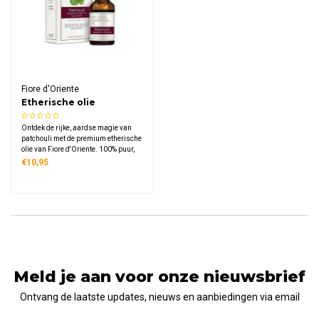
Fiore d'Oriente
Etherische olie
Patchouli
Ontdek de rijke, aardse magie van
patchouli met de premium etherische
olie van Fiore d'Oriente. 100% puur,
gewonnen uit de Pogostemon cablin.
€10,95
Ideaal voor een grondende, sensuele
en ontspannende sfeer in elke ruimte
thuis
Meld je aan voor onze nieuwsbrief
Ontvang de laatste updates, nieuws en aanbiedingen via email