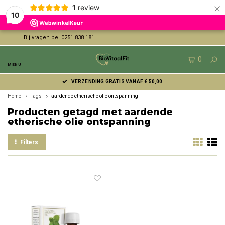
×
1
review
10
Bij vragen bel 0251 838 181
0
MENU
VERZENDING GRATIS VANAF € 50,00
Home
Tags
aardende etherische olie ontspanning
Producten getagd met aardende
etherische olie ontspanning
Filters