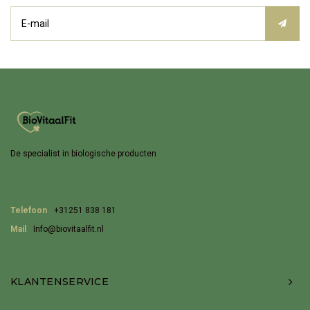
De specialist in biologische producten
Telefoon
+31251 838 181
Mail
Info@biovitaalfit.nl
KLANTENSERVICE