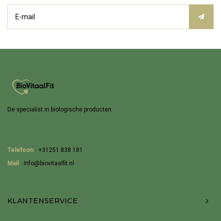
De specialist in biologische producten
Telefoon
+31251 838 181
Mail
Info@biovitaalfit.nl
KLANTENSERVICE