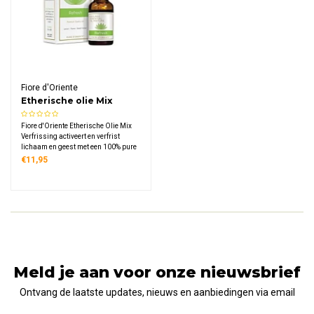
Fiore d'Oriente
Etherische olie Mix
Verfrissing
Fiore d'Oriente Etherische Olie Mix
Verfrissing activeert en verfrist
lichaam en geest met een 100% pure
blend van citroen, tijm en zoete
€11,95
sinaasappel. Ideaal voor gebruik in
een diffuser of aromaverstuiver thuis
of op het werk.
Meld je aan voor onze nieuwsbrief
Ontvang de laatste updates, nieuws en aanbiedingen via email