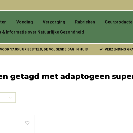
ten
Voeding
Verzorging
Rubrieken
Geurproducte
s & Informatie over Natuurlijke Gezondheid
VOOR 17.00 UUR BESTELD, DE VOLGENDE DAG IN HUIS
VERZENDING GRAT
en getagd met adaptogeen supe