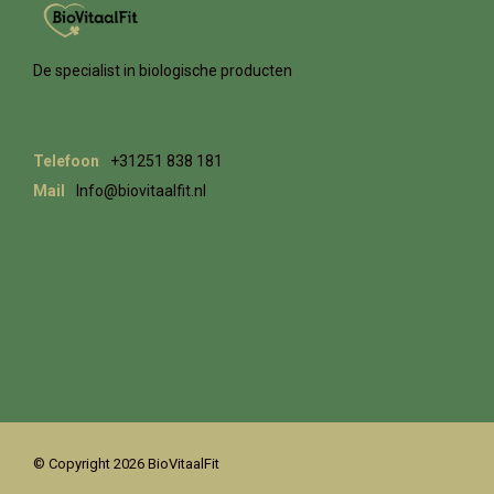
De specialist in biologische producten
Telefoon
+31251 838 181
Mail
Info@biovitaalfit.nl
© Copyright 2026 BioVitaalFit