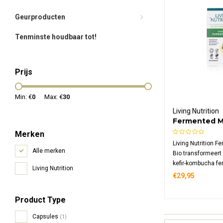
Geurproducten
Tenminste houdbaar tot!
Prijs
Min: €
0
Max: €
30
Living Nutrition
Fermented M
Merken
Living Nutrition 
Alle merken
Bio transformeert
kefir-kombucha fer
Living Nutrition
supplement bevat
€29,95
gefermenteerde 
dagdosering, rijk 
Product Type
polyfenolen, enzy
met verhoogde bio
Capsules
(1)
beschikbaarheid.