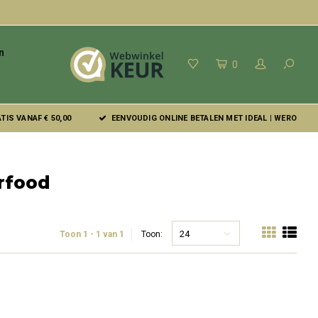
n
0
IS VANAF € 50,00
EENVOUDIG ONLINE BETALEN MET IDEAL | WERO
rfood
24
Toon 1 - 1 van 1
Toon: