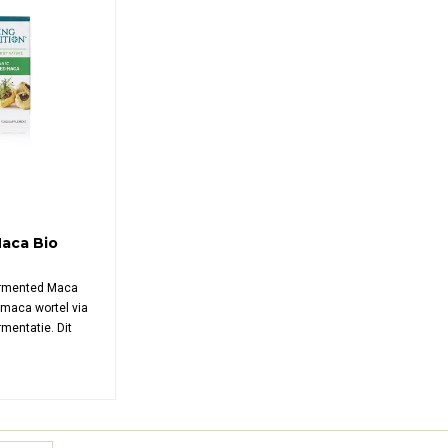
aca Bio
Fermented Maca
 maca wortel via
mentatie. Dit
 600 mg
maca per
aan alkaloïden,
men en microflora
-