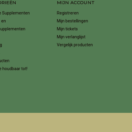
ORIEËN
MIJN ACCOUNT
ke Supplementen
Registreren
 en
Mijn bestellingen
supplementen
Mijn tickets
Mijn verlanglijst
g
Vergelijk producten
n
ucten
 houdbaar tot!