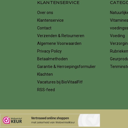
KLANTENSERVICE
CATEG
Over ons
Natuurlij
Klantenservice
Vitamines
Contact
voedings
Verzenden & Retourneren
Voeding
Algemene Voorwaarden
Verzorgin
Privacy Policy
Rubrieke
Betaalmethoden
Geurprod
Garantie & Herroepingsformulier
Tenminste
Klachten
Vacatures bij BioVitaalFit!
RSS-feed