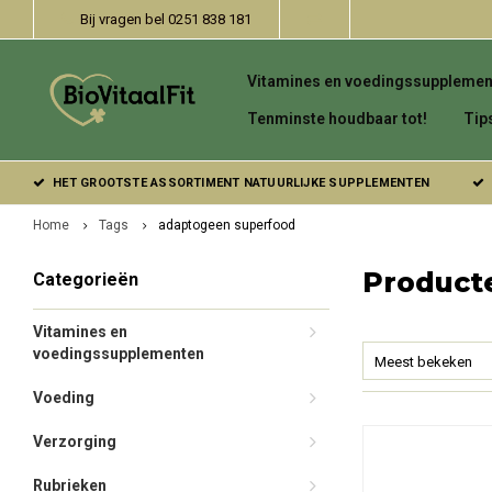
Bij vragen bel 0251 838 181
Vitamines en voedingssupplemen
Tenminste houdbaar tot!
Tip
HET GROOTSTE ASSORTIMENT NATUURLIJKE SUPPLEMENTEN
Home
Tags
adaptogeen superfood
Product
Categorieën
Vitamines en
voedingssupplementen
Meest bekeken
Voeding
Verzorging
Rubrieken