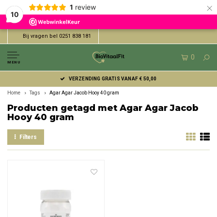
×
1
review
10
Bij vragen bel 0251 838 181
0
MENU
VERZENDING GRATIS VANAF € 50,00
Home
Tags
Agar Agar Jacob Hooy 40 gram
Producten getagd met Agar Agar Jacob
Hooy 40 gram
Filters