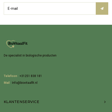
De specialist in biologische producten
Telefoon
+31251 838 181
Mail
Info@biovitaalfit.nl
KLANTENSERVICE