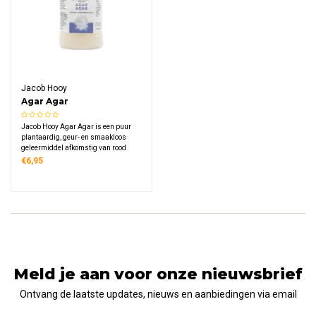
Jacob Hooy
Agar Agar
Jacob Hooy Agar Agar is een puur
plantaardig, geur- en smaakloos
geleermiddel afkomstig van rood
zeewier, waarmee je eenvoudig
€6,95
stevige pudding, heldere gelei en
smeuïge jam bereidt zonder dierlijke
ingrediënten te gebruiken.
Meld je aan voor onze nieuwsbrief
Ontvang de laatste updates, nieuws en aanbiedingen via email