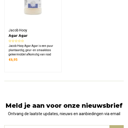
Jacob Hooy
Agar Agar
Jacob Hooy Agar Agar is een puur
plantaardig, geur- en smaakloos
geleermiddel afkomstig van rood
zeewier, waarmee je eenvoudig
€6,95
stevige pudding, heldere gelei en
smeuïge jam bereidt zonder dierlijke
ingrediënten te gebruiken.
Meld je aan voor onze nieuwsbrief
Ontvang de laatste updates, nieuws en aanbiedingen via email