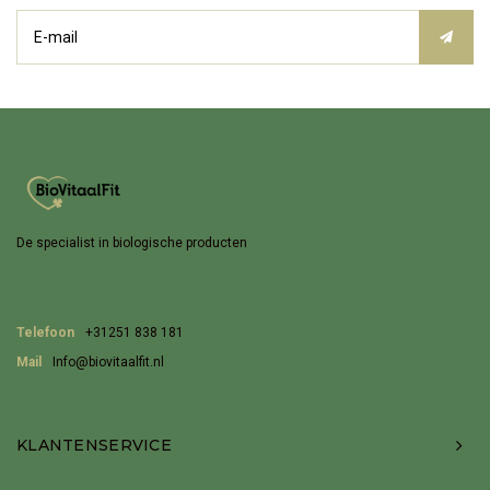
De specialist in biologische producten
Telefoon
+31251 838 181
Mail
Info@biovitaalfit.nl
KLANTENSERVICE