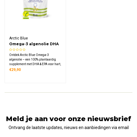
Arctic Blue
Omega-3 algenolie DHA
& EPA Capsules
Ontdek Arctic Blue Omega-3
algenolie – een 100% plantaardig
supplement met DHA & EPA voor hart,
hersenen en ogen. Vegan
€29,90
gecertificeerd, zonder vislucht, en
zuiver geteeld. 90 capsules voor
maximaal 3 maanden gebruik.
Meld je aan voor onze nieuwsbrief
Ontvang de laatste updates, nieuws en aanbiedingen via email