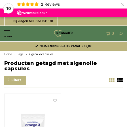
×
2
Reviews
10
Bij vragen bel 0251 838 181
0
MENU
VERZENDING GRATIS VANAF € 50,00
Home
Tags
algenolie capsules
Producten getagd met algenolie
capsules
Filters