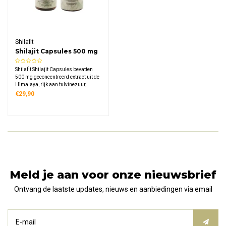
Shilafit
Shilajit Capsules 500 mg
Shilafit Shilajit Capsules bevatten
500 mg geconcentreerd extract uit de
Himalaya, rijk aan fulvinezuur,
antioxidanten en meer dan 84
€29,90
essentiële mineralen.
Laboratoriumgetest op zuiverheid en
veiligheid, in handige plantaardige
capsules.
Meld je aan voor onze nieuwsbrief
Ontvang de laatste updates, nieuws en aanbiedingen via email