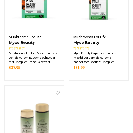
Mushrooms For Life
Mushrooms For Life
Myco Beauty
Myco Beauty
Paddenstoelen Poeder
Paddenstoelen
Mushrooms For Life Myco Beauty is
Myco Beauty Capsules combineren
Bio
Capsules Bio
een biologisch paddenstoelpoeder
twee bijzondere biologische
met Chaga en Tremella extract,
paddenstoelsoorten: Chaga en
zorgvuldig samengesteld voor
Tremella. Deze zorgvuldig
€37,95
€31,99
dagelijks gebruik in smoothies, koffie
samengestelde formule bevat pure
of thee. Veganistisch en vrij van
extracten van wild geoogste Chaga
kunstmatige toevoegingen.
en gekweekte Tremella, ook wel de
'schoonheidspaddenstoel' genoemd.