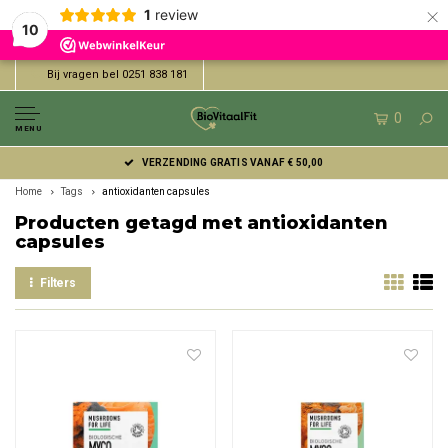
×
1
review
10
Bij vragen bel 0251 838 181
0
MENU
VERZENDING GRATIS VANAF € 50,00
Home
Tags
antioxidanten capsules
Producten getagd met antioxidanten
capsules
Filters