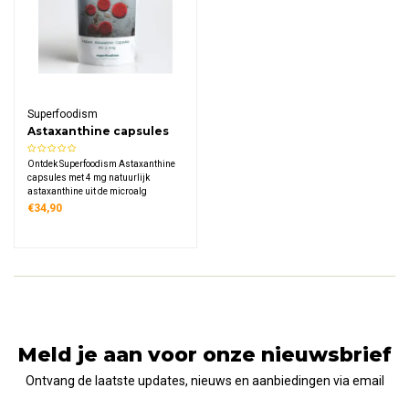
Superfoodism
Astaxanthine capsules
4mg
Ontdek Superfoodism Astaxanthine
capsules met 4 mg natuurlijk
astaxanthine uit de microalg
Haematococcus pluvialis. Dit
€34,90
donkerrode carotenoïd is een
krachtige antioxidant en geschikt
voor een plantaardig dieet met 120
capsules.
Meld je aan voor onze nieuwsbrief
Ontvang de laatste updates, nieuws en aanbiedingen via email