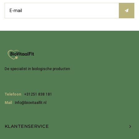
De specialist in biologische producten
Telefoon
+31251 838 181
Mail
Info@biovitaalfit.nl
KLANTENSERVICE