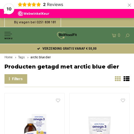
×
2
Reviews
10
Bij vragen bel 0251 838 181
0
MENU
VERZENDING GRATIS VANAF € 50,00
Home
Tags
arctic blue dier
Producten getagd met arctic blue dier
Filters