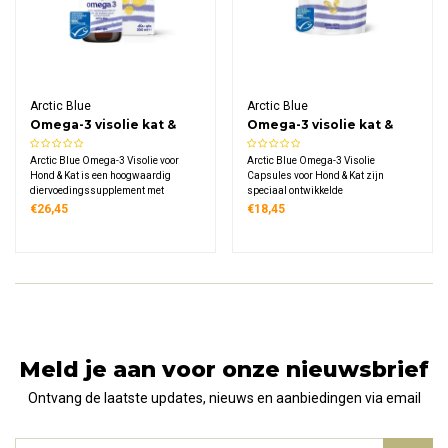
Arctic Blue
Arctic Blue
Omega-3 visolie kat &
Omega-3 visolie kat &
hond DHA & EPA
hond DHA & EPA
Arctic Blue Omega-3 Visolie voor
Arctic Blue Omega-3 Visolie
Capsules
Hond & Kat is een hoogwaardig
Capsules voor Hond & Kat zijn
diervoedingssupplement met
speciaal ontwikkelde
kabeljauwleverolie uit Noorwegen.
diervoedingssupplementen met
€26,45
€18,45
Dit MSC-gecertificeerde product levert
kabeljauwlever olie uit Noorwegen.
80 mg EPA en 90 mg DHA per ml en
Deze MSC-gecertificeerde capsules
wordt geleverd met een handige
leveren 120 mg EPA en 280 mg DHA
doseerspuit.
per twee capsules voor optimale
gezondheid.
Meld je aan voor onze nieuwsbrief
Ontvang de laatste updates, nieuws en aanbiedingen via email