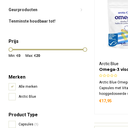
Geurproducten
Tenminste houdbaar tot!
Prijs
Min: €
0
Max: €
20
Arctic Blue
Omega-3 viso
EPA met vita
Merken
Capsules
Arctic Blue Omega
Alle merken
Capsules met Vita
hooggedoseerde 
Arctic Blue
550 mg EPA, 275 
€17,95
mcg vitamine D pe
MSC-gecertificeerd
Product Type
Noorse wateren c
3 en vitamine D in
Capsules
(1)