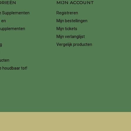
ORIEËN
MIJN ACCOUNT
ke Supplementen
Registreren
 en
Mijn bestellingen
supplementen
Mijn tickets
Mijn verlanglijst
g
Vergelijk producten
n
ucten
 houdbaar tot!