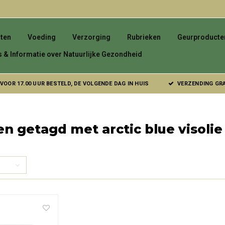
ten
Voeding
Verzorging
Rubrieken
Geurproducte
s & Informatie over Natuurlijke Gezondheid
VOOR 17.00 UUR BESTELD, DE VOLGENDE DAG IN HUIS
VERZENDING GRAT
n getagd met arctic blue visolie