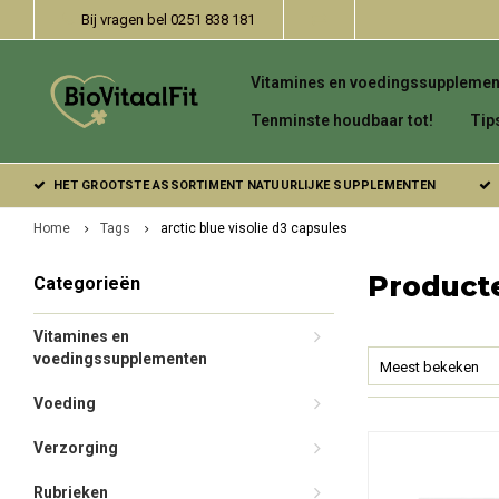
Bij vragen bel 0251 838 181
Vitamines en voedingssupplemen
Tenminste houdbaar tot!
Tip
HET GROOTSTE ASSORTIMENT NATUURLIJKE SUPPLEMENTEN
Home
Tags
arctic blue visolie d3 capsules
Producte
Categorieën
Vitamines en
voedingssupplementen
Meest bekeken
Voeding
Verzorging
Rubrieken