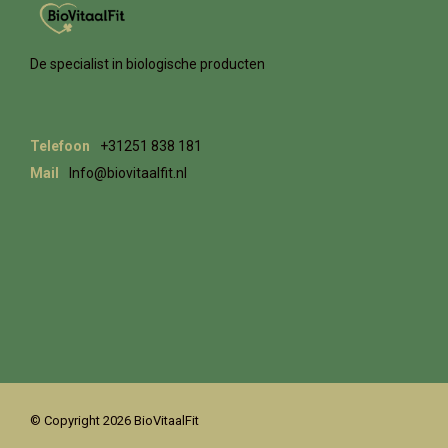
De specialist in biologische producten
Telefoon
+31251 838 181
Mail
Info@biovitaalfit.nl
© Copyright 2026 BioVitaalFit