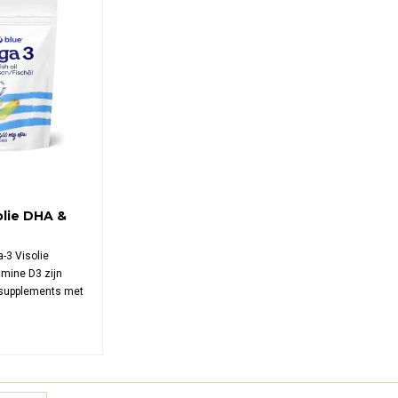
lie DHA &
mine D3
-3 Visolie
mine D3 zijn
supplements met
mg DHA en 10
r capsule. Deze
e visolie uit
ombineert omega-
 één.