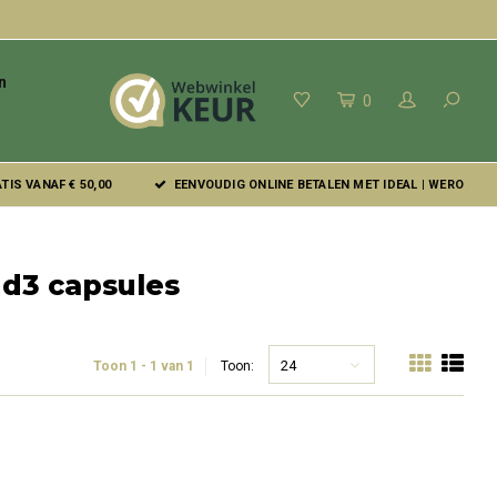
n
0
IS VANAF € 50,00
EENVOUDIG ONLINE BETALEN MET IDEAL | WERO
 d3 capsules
24
Toon 1 - 1 van 1
Toon: