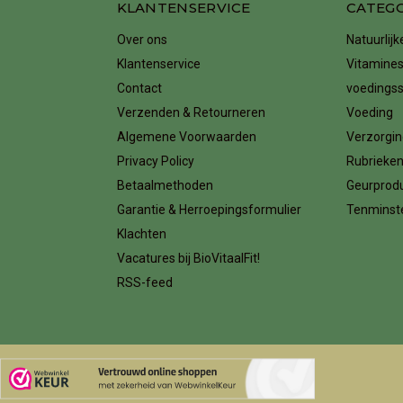
KLANTENSERVICE
CATEG
Over ons
Natuurlij
Klantenservice
Vitamines
Contact
voedings
Verzenden & Retourneren
Voeding
Algemene Voorwaarden
Verzorgin
Privacy Policy
Rubrieke
Betaalmethoden
Geurprod
Garantie & Herroepingsformulier
Tenminste
Klachten
Vacatures bij BioVitaalFit!
RSS-feed