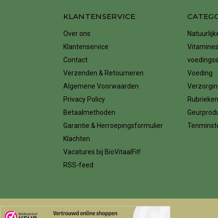
KLANTENSERVICE
CATEG
Over ons
Natuurlij
Klantenservice
Vitamines
Contact
voedings
Verzenden & Retourneren
Voeding
Algemene Voorwaarden
Verzorgin
Privacy Policy
Rubrieke
Betaalmethoden
Geurprod
Garantie & Herroepingsformulier
Tenminste
Klachten
Vacatures bij BioVitaalFit!
RSS-feed