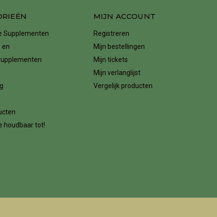
ORIEËN
MIJN ACCOUNT
ke Supplementen
Registreren
 en
Mijn bestellingen
supplementen
Mijn tickets
Mijn verlanglijst
g
Vergelijk producten
n
ucten
 houdbaar tot!