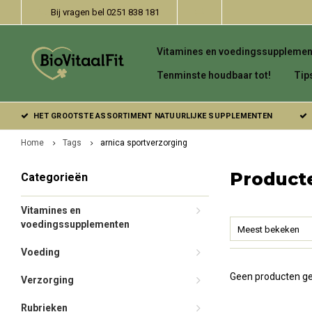
Bij vragen bel 0251 838 181
Vitamines en voedingssupplemen
Tenminste houdbaar tot!
Tip
HET GROOTSTE ASSORTIMENT NATUURLIJKE SUPPLEMENTEN
Home
Tags
arnica sportverzorging
Product
Categorieën
Vitamines en
voedingssupplementen
Meest bekeken
Voeding
Geen producten ge
Verzorging
Rubrieken