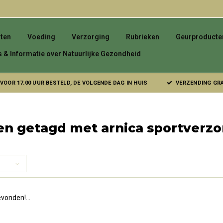
ten
Voeding
Verzorging
Rubrieken
Geurproducte
s & Informatie over Natuurlijke Gezondheid
VOOR 17.00 UUR BESTELD, DE VOLGENDE DAG IN HUIS
VERZENDING GRAT
en getagd met arnica sportverzo
vonden!...