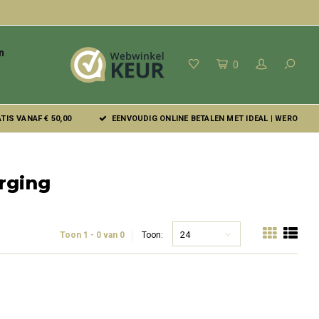
n
0
IS VANAF € 50,00
EENVOUDIG ONLINE BETALEN MET IDEAL | WERO
rging
24
Toon 1 - 0 van 0
Toon: