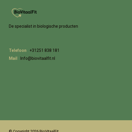
De specialist in biologische producten
Telefoon
+31251 838 181
Mail
Info@biovitaalfit.nl
© Copyright 2026 BioVitaalFit