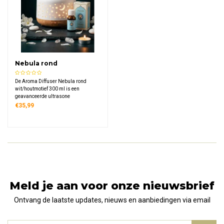
Nebula rond
wit/houtmotief 300 ml
De Aroma Diffuser Nebula rond
wit/houtmotief 300 ml is een
geavanceerde ultrasone
aromaverstuiver met een stijlvol
€35,99
design, 7-kleuren LED-verlichting en
fluisterstille werking. Compact, veilig
en veelzijdig – ideaal voor thuis,
salon of praktijk.
Meld je aan voor onze nieuwsbrief
Ontvang de laatste updates, nieuws en aanbiedingen via email