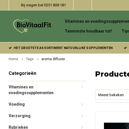
Bij vragen bel 0251 838 181
Vitamines en voedingssupplemen
Tenminste houdbaar tot!
Tip
HET GROOTSTE ASSORTIMENT NATUURLIJKE SUPPLEMENTEN
Home
Tags
aroma diffuser
Product
Categorieën
Vitamines en
voedingssupplementen
Meest bekeken
Voeding
Verzorging
Rubrieken