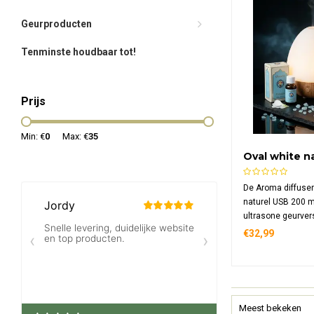
Geurproducten
Tenminste houdbaar tot!
Prijs
Min: €
0
Max: €
35
Oval white n
200 ml
De Aroma diffuser
naturel USB 200 m
ultrasone geurver
naturel houtlook 
€32,99
aansluiting. Compa
uitgerust met 7 LE
voor thuis én ond
Meest bekeken