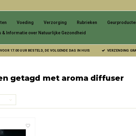
ten
Voeding
Verzorging
Rubrieken
Geurproducte
s & Informatie over Natuurlijke Gezondheid
VOOR 17.00 UUR BESTELD, DE VOLGENDE DAG IN HUIS
VERZENDING GRAT
en getagd met aroma diffuser