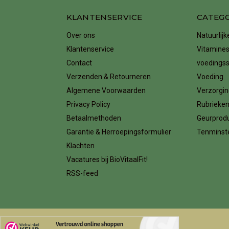
KLANTENSERVICE
CATEG
Over ons
Natuurlij
Klantenservice
Vitamines
Contact
voedings
Verzenden & Retourneren
Voeding
Algemene Voorwaarden
Verzorgin
Privacy Policy
Rubrieke
Betaalmethoden
Geurprod
Garantie & Herroepingsformulier
Tenminste
Klachten
Vacatures bij BioVitaalFit!
RSS-feed