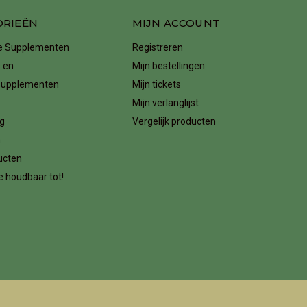
ORIEËN
MIJN ACCOUNT
ke Supplementen
Registreren
 en
Mijn bestellingen
supplementen
Mijn tickets
Mijn verlanglijst
g
Vergelijk producten
n
ucten
 houdbaar tot!