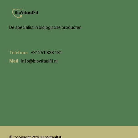
De specialist in biologische producten
Telefoon
+31251 838 181
Mail
Info@biovitaalfit.nl
© Copyright 2026 BioVitaalFit