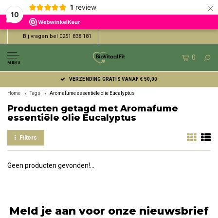
×
1
review
10
Bij vragen bel 0251 838 181
0
MENU
VERZENDING GRATIS VANAF € 50,00
Home
Tags
Aromafume essentiële olie Eucalyptus
Producten getagd met Aromafume
essentiële olie Eucalyptus
Filters
Geen producten gevonden!...
Meld je aan voor onze nieuwsbrief