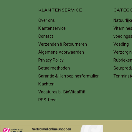
KLANTENSERVICE
CATEG
Over ons
Natuurlij
Klantenservice
Vitamines
Contact
voedings
Verzenden & Retourneren
Voeding
Algemene Voorwaarden
Verzorgin
Privacy Policy
Rubrieke
Betaalmethoden
Geurprod
Garantie & Herroepingsformulier
Tenminste
Klachten
Vacatures bij BioVitaalFit!
RSS-feed