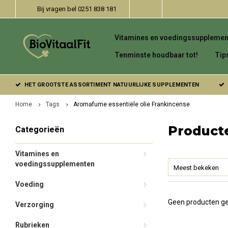
Bij vragen bel 0251 838 181
Vitamines en voedingssupplemen
Tenminste houdbaar tot!
Tip
HET GROOTSTE ASSORTIMENT NATUURLIJKE SUPPLEMENTEN
Home
Tags
Aromafume essentiële olie Frankincense
Product
Categorieën
Vitamines en
voedingssupplementen
Meest bekeken
Voeding
Geen producten ge
Verzorging
Rubrieken