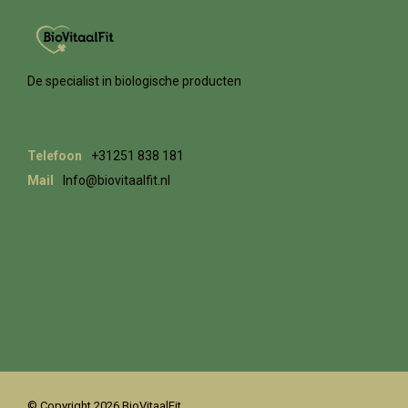
De specialist in biologische producten
Telefoon
+31251 838 181
Mail
Info@biovitaalfit.nl
© Copyright 2026 BioVitaalFit