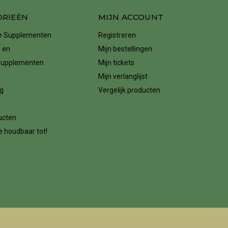
ORIEËN
MIJN ACCOUNT
ke Supplementen
Registreren
 en
Mijn bestellingen
supplementen
Mijn tickets
Mijn verlanglijst
g
Vergelijk producten
n
ucten
 houdbaar tot!