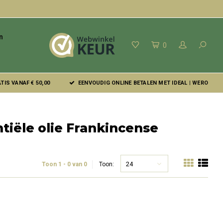
n
0
IS VANAF € 50,00
EENVOUDIG ONLINE BETALEN MET IDEAL | WERO
iële olie Frankincense
24
Toon 1 - 0 van 0
Toon: