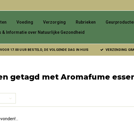
ten
Voeding
Verzorging
Rubrieken
Geurproducte
s & Informatie over Natuurlijke Gezondheid
VOOR 17.00 UUR BESTELD, DE VOLGENDE DAG IN HUIS
VERZENDING GRAT
en getagd met Aromafume essent
vonden!...