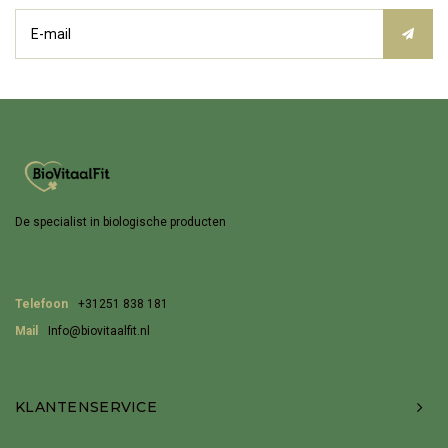
De specialist in biologische producten
Telefoon
+31251 838 181
Mail
Info@biovitaalfit.nl
KLANTENSERVICE