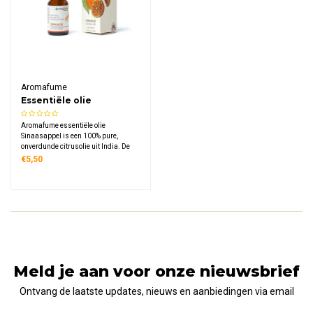
Aromafume
Essentiële olie
Sinaasappel
Aromafume essentiële olie
Sinaasappel is een 100% pure,
onverdunde citrusolie uit India. De
zoete, fruitige geur verspreidt warmte
€5,50
en vrolijkheid in iedere ruimte en past
perfect bij een bewuste, zonnige
levensstijl.
Meld je aan voor onze nieuwsbrief
Ontvang de laatste updates, nieuws en aanbiedingen via email