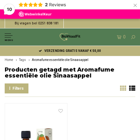
×
2
Reviews
10
Bij vragen bel 0251 838 181
0
MENU
VERZENDING GRATIS VANAF € 50,00
Home
Tags
Aromafume essentiële olie Sinaasappel
Producten getagd met Aromafume
essentiële olie Sinaasappel
Filters