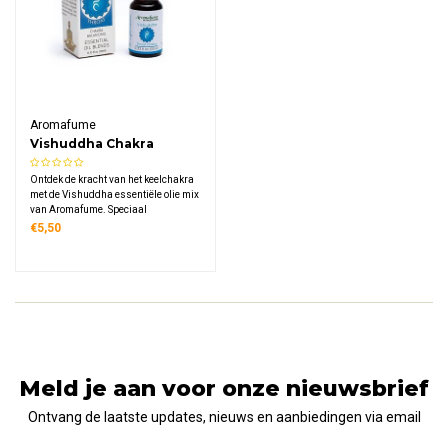
Aromafume
Vishuddha Chakra
essentiële olie mix
Ontdek de kracht van het keelchakra
met de Vishuddha essentiële olie mix
van Aromafume. Speciaal
samengesteld voor aroma-diffusie
€5,50
om het 5e chakra te balanceren.
Ideaal voor communicatie,
authenticiteit en een heldere,
harmonische sfeer in elke ruimte.
Meld je aan voor onze nieuwsbrief
Ontvang de laatste updates, nieuws en aanbiedingen via email