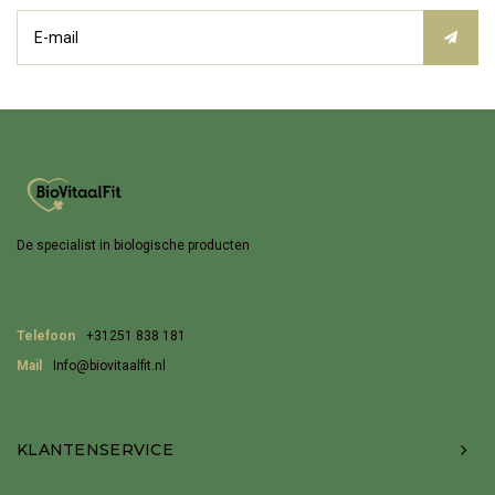
De specialist in biologische producten
Telefoon
+31251 838 181
Mail
Info@biovitaalfit.nl
KLANTENSERVICE