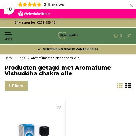
×
2
Reviews
10
Bij vragen bel 0251 838 181
0
MENU
VERZENDING GRATIS VANAF € 50,00
Home
Tags
Aromafume Vishuddha chakra olie
Producten getagd met Aromafume
Vishuddha chakra olie
Filters