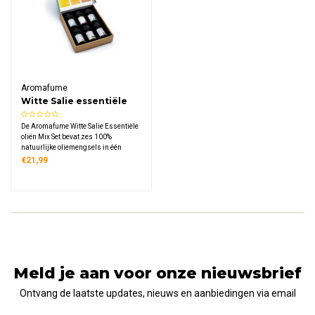
Aromafume
Witte Salie essentiële
oliën mix (set van 6)
De Aromafume Witte Salie Essentiële
oliën Mix Set bevat zes 100%
natuurlijke oliemengsels in één
stijlvolle geschenkdoos. Beleef alle
€21,99
voordelen van smudging zonder rook
en zuiver je ruimte op een moderne,
aromatische manier.
Meld je aan voor onze nieuwsbrief
Ontvang de laatste updates, nieuws en aanbiedingen via email