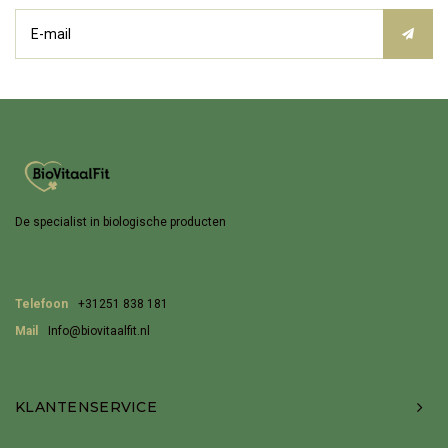
De specialist in biologische producten
Telefoon
+31251 838 181
Mail
Info@biovitaalfit.nl
KLANTENSERVICE