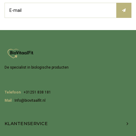
De specialist in biologische producten
Telefoon
+31251 838 181
Mail
Info@biovitaalfit.nl
KLANTENSERVICE