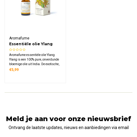
Aromafume
Essentiële olie Ylang
Ylang
Aromafume essentiële olie Ylang
Ylang is een 100% pure, onverdunde
bloemige olie uit India. De exotische,
zoete geur creëert een warme,
€5,99
harmonieuze sfeer en past perfect bij
een bewuste, natuurlijke levensstijl.
Meld je aan voor onze nieuwsbrief
Ontvang de laatste updates, nieuws en aanbiedingen via email