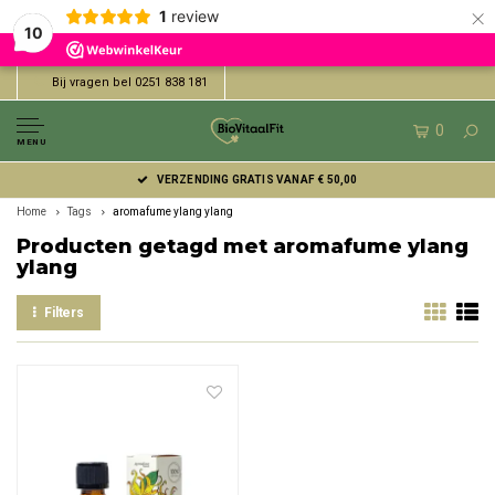
×
1
review
10
Bij vragen bel 0251 838 181
0
MENU
VERZENDING GRATIS VANAF € 50,00
Home
Tags
aromafume ylang ylang
Producten getagd met aromafume ylang
ylang
Filters