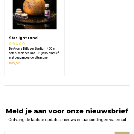
Starlight rond
houtmotief 400 ml
De Aroma Diffuser Starlight 400 ml
combineert een natuurlijk houtmotief
met geavanceerde ultrasone
technologie. Verspreid moeiteloos de
€39,95
geur van jouw favoriete etherische
oliën en geniet tegelijk van
rustgevend LED-sfeerverlichting in 7
kleuren.
Meld je aan voor onze nieuwsbrief
Ontvang de laatste updates, nieuws en aanbiedingen via email