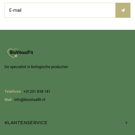
De specialist in biologische producten
Telefoon
+31251 838 181
Mail
Info@biovitaalfit.nl
KLANTENSERVICE