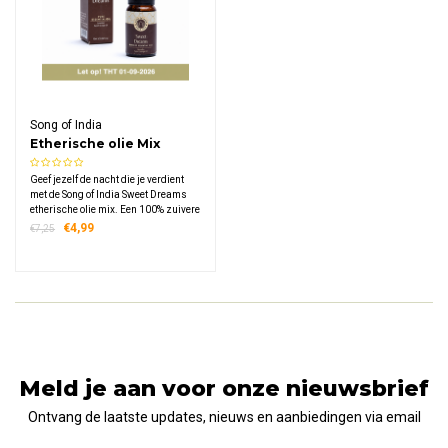
Song of India
Etherische olie Mix
Sweet Dreams
Geef jezelf de nacht die je verdient
met de Song of India Sweet Dreams
etherische olie mix. Een 100% zuivere
blend van lavendel en sinaasappel
€4,99
€7,25
dat je ruimte vult met een zachte,
bloemig-citrusachtige geur en de
ideale sfeer creëert om tot rust te
komen.
Meld je aan voor onze nieuwsbrief
Ontvang de laatste updates, nieuws en aanbiedingen via email