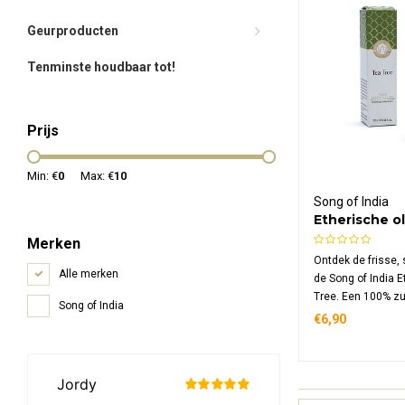
Geurproducten
Tenminste houdbaar tot!
Prijs
Min: €
0
Max: €
10
Song of India
Etherische o
Merken
Ontdek de frisse,
Alle merken
de Song of India E
Tree. Een 100% z
Song of India
alternifolia olie,
€6,90
stoomdestillatie u
de Australische t
helder en vol bota