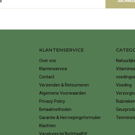
ABONNE
KLANTENSERVICE
CATEG
Over ons
Natuurlij
Klantenservice
Vitamines
Contact
voedings
Verzenden & Retourneren
Voeding
Algemene Voorwaarden
Verzorgin
Privacy Policy
Rubrieke
Betaalmethoden
Geurprod
Garantie & Herroepingsformulier
Tenminste
Klachten
Vacatures bij BioVitaalFit!