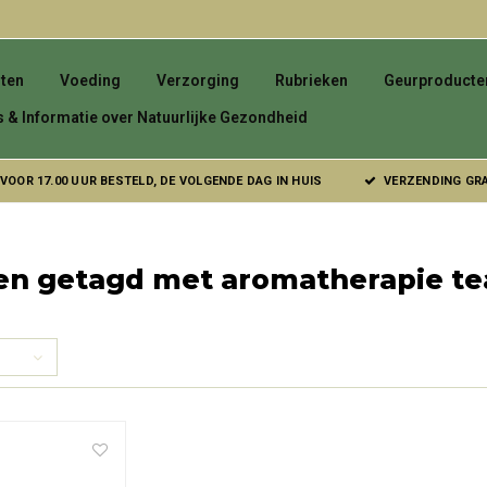
ten
Voeding
Verzorging
Rubrieken
Geurproducte
s & Informatie over Natuurlijke Gezondheid
VOOR 17.00 UUR BESTELD, DE VOLGENDE DAG IN HUIS
VERZENDING GRAT
en getagd met aromatherapie te