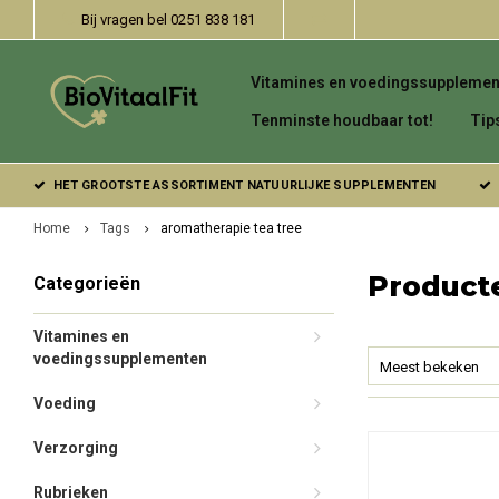
Bij vragen bel 0251 838 181
Vitamines en voedingssupplemen
Tenminste houdbaar tot!
Tip
HET GROOTSTE ASSORTIMENT NATUURLIJKE SUPPLEMENTEN
Home
Tags
aromatherapie tea tree
Product
Categorieën
Vitamines en
voedingssupplementen
Meest bekeken
Voeding
Verzorging
Rubrieken