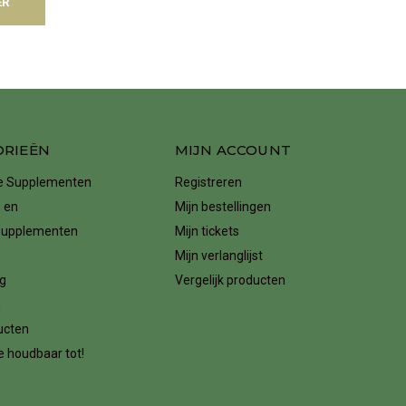
ER
ORIEËN
MIJN ACCOUNT
ke Supplementen
Registreren
 en
Mijn bestellingen
supplementen
Mijn tickets
Mijn verlanglijst
g
Vergelijk producten
n
ucten
 houdbaar tot!