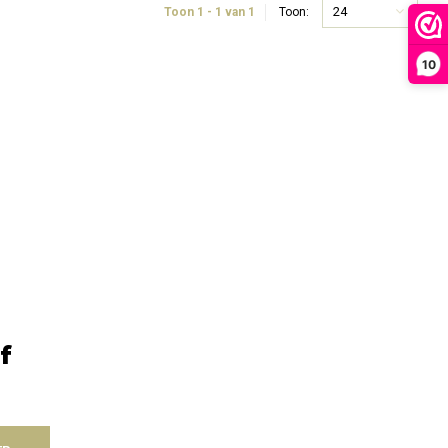
24
Toon 1 - 1 van 1
Toon:
10
f