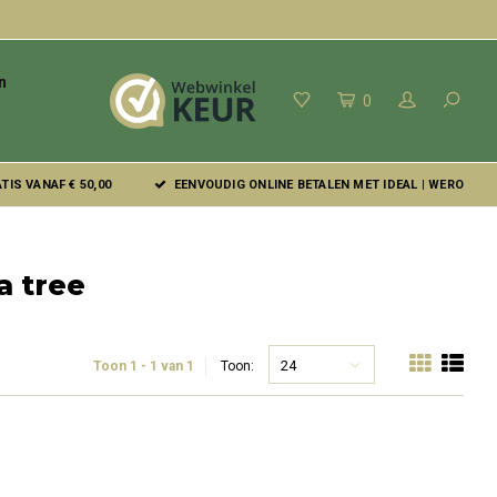
n
0
IS VANAF € 50,00
EENVOUDIG ONLINE BETALEN MET IDEAL | WERO
a tree
24
Toon 1 - 1 van 1
Toon: