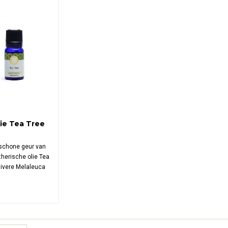
lie Tea Tree
 schone geur van
therische olie Tea
uivere Melaleuca
 gewonnen via
it de bladeren van
heeboom — fris,
nische kracht.