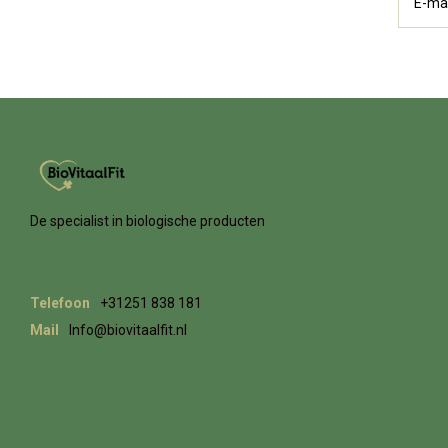
De specialist in biologische producten
Telefoon
+31251 838 181
Mail
Info@biovitaalfit.nl