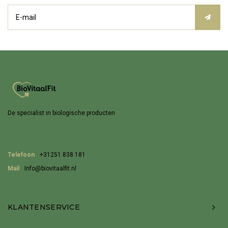
De specialist in biologische producten
Telefoon
+31251 838 181
Mail
Info@biovitaalfit.nl
KLANTENSERVICE