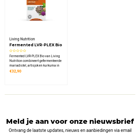
Living Nutrition
Fermented LVR-PLEX Bio
Fermented LVR-PLEX Bio van Living
Nutrition combineert gefermenteerde
mariadistel, artisjok en kurkuma in
een biologische formule. Deze unieke
€32,90
samenstelling gebruikt een kefir-
kombucha fermentatieproces voor
optimale biologische
beschikbaarheid.
Meld je aan voor onze nieuwsbrief
Ontvang de laatste updates, nieuws en aanbiedingen via email