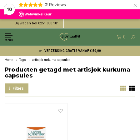
×
2
Reviews
10
Bij vragen bel 0251 838 181
0
MENU
VERZENDING GRATIS VANAF € 50,00
Home
Tags
artisjok kurkuma capsules
Producten getagd met artisjok kurkuma
capsules
Filters