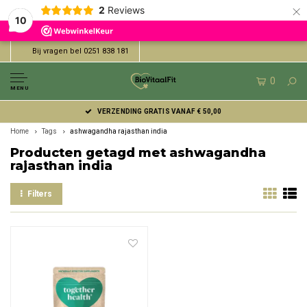
×
2
Reviews
10
Bij vragen bel 0251 838 181
0
MENU
VERZENDING GRATIS VANAF € 50,00
Home
Tags
ashwagandha rajasthan india
Producten getagd met ashwagandha
rajasthan india
Filters