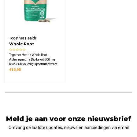
Together Health
Whole Root
Ashwagandha Bio
Together Health Whole Root
Ashwagandha Bio bevat 500 mg
KSM-66® volledig spectrumextract
per capsule met 5% withanoliden.
€15,95
Deze biologische ashwagandha uit
Rajasthan is vegan, vrij van
toevoegingen en geleverd in
plasticvrije composteerbare
verpakking.
Meld je aan voor onze nieuwsbrief
Ontvang de laatste updates, nieuws en aanbiedingen via email