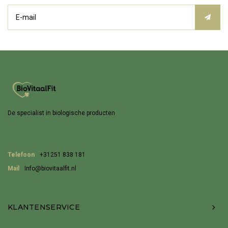
De specialist in biologische producten
Telefoon
+31251 838 181
Mail
Info@biovitaalfit.nl
KLANTENSERVICE