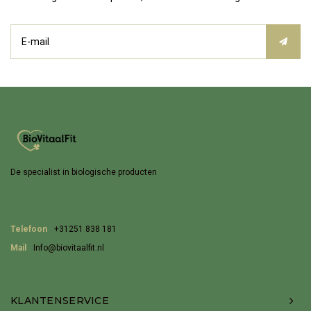
De specialist in biologische producten
Telefoon
+31251 838 181
Mail
Info@biovitaalfit.nl
KLANTENSERVICE