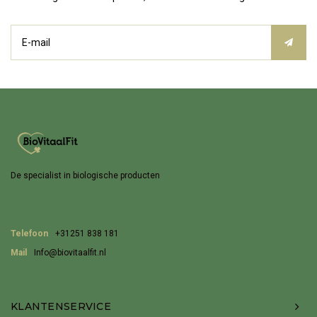
De specialist in biologische producten
Telefoon
+31251 838 181
Mail
Info@biovitaalfit.nl
KLANTENSERVICE