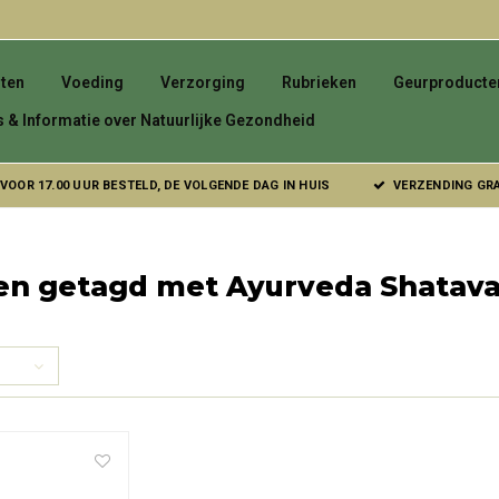
ten
Voeding
Verzorging
Rubrieken
Geurproducte
s & Informatie over Natuurlijke Gezondheid
VOOR 17.00 UUR BESTELD, DE VOLGENDE DAG IN HUIS
VERZENDING GRAT
en getagd met Ayurveda Shatava