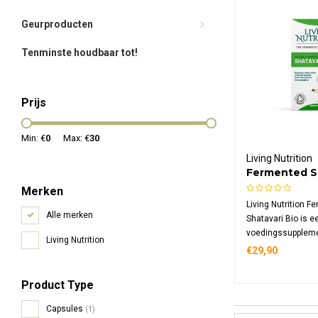
Geurproducten
Tenminste houdbaar tot!
Prijs
Min: €
0
Max: €
30
Living Nutrition
Fermented Sh
Merken
Living Nutrition F
Alle merken
Shatavari Bio is e
voedingssuppleme
Living Nutrition
gefermenteerde sh
€29,90
in 60 biologische
dagelijks gebruik
Product Type
Capsules
(1)