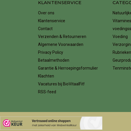
KLANTENSERVICE
CATEG
Over ons
Natuurlij
Klantenservice
Vitamines
Contact
voedings
Verzenden & Retourneren
Voeding
Algemene Voorwaarden
Verzorgin
Privacy Policy
Rubrieke
Betaalmethoden
Geurprod
Garantie & Herroepingsformulier
Tenminste
Klachten
Vacatures bij BioVitaalFit!
RSS-feed