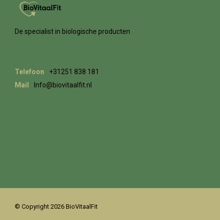
De specialist in biologische producten
Telefoon
+31251 838 181
Mail
Info@biovitaalfit.nl
© Copyright 2026 BioVitaalFit