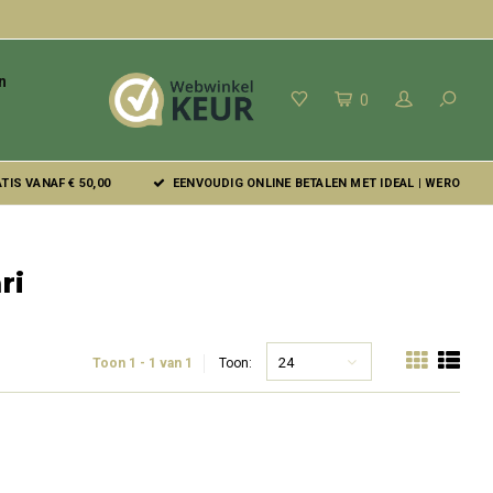
n
0
IS VANAF € 50,00
EENVOUDIG ONLINE BETALEN MET IDEAL | WERO
ri
24
Toon 1 - 1 van 1
Toon: