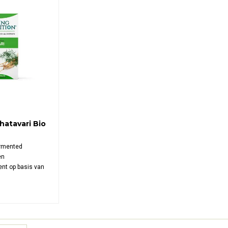
atavari Bio
ermented
en
nt op basis van
atavari, verpakt
 capsules voor