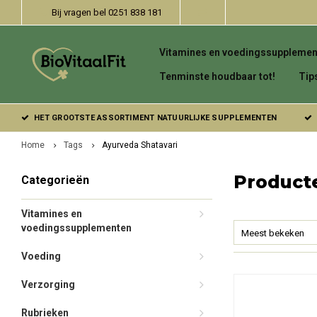
Bij vragen bel 0251 838 181
Vitamines en voedingssupplemen
Tenminste houdbaar tot!
Tip
HET GROOTSTE ASSORTIMENT NATUURLIJKE SUPPLEMENTEN
Home
Tags
Ayurveda Shatavari
Product
Categorieën
Vitamines en
voedingssupplementen
Meest bekeken
Voeding
Verzorging
Rubrieken