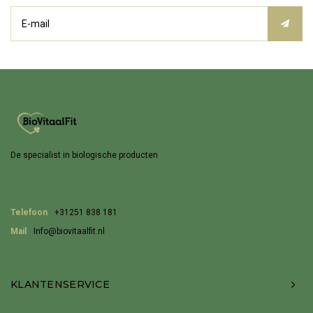
De specialist in biologische producten
Telefoon
+31251 838 181
Mail
Info@biovitaalfit.nl
KLANTENSERVICE