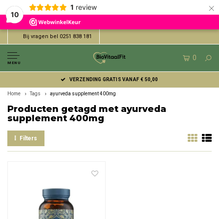
×
1
review
10
Bij vragen bel 0251 838 181
0
MENU
VERZENDING GRATIS VANAF € 50,00
Home
Tags
ayurveda supplement 400mg
Producten getagd met ayurveda
supplement 400mg
Filters