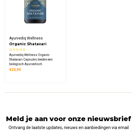
Ayurvediq Wellness
Organic Shatavari
Capsules
Ayurvediq Wellness Organic
Shatavari Capsules bieden een
biologisch Ayurvedisch
kruidensupplement met 400 mg
€23,95
shatavari wortel per capsule. Dit
traditionele extract is gecertificeerd
biologisch en geschikt voor
veganisten.
Meld je aan voor onze nieuwsbrief
Ontvang de laatste updates, nieuws en aanbiedingen via email