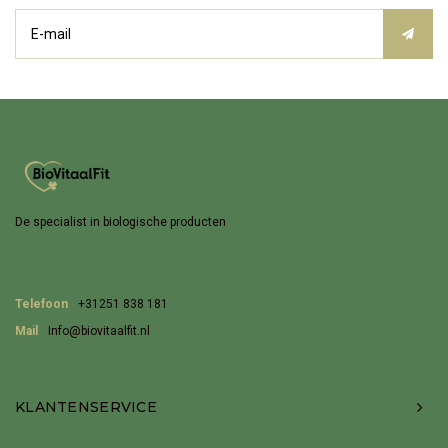
De specialist in biologische producten
Telefoon
+31251 838 181
Mail
Info@biovitaalfit.nl
KLANTENSERVICE