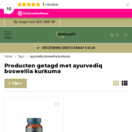
×
1
review
10
Bij vragen bel 0251 838 181
0
MENU
VERZENDING GRATIS VANAF € 50,00
Home
Tags
ayurvediq boswellia kurkuma
Producten getagd met ayurvediq
boswellia kurkuma
Filters