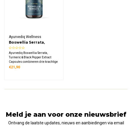
Ayurvediq Wellness
Boswellia Serrata,
Turmeric & Black Pepper
Ayurvediq Boswellia Serrata,
Extract Capsules
Turmeric & Black Pepper Extract
Capsules combineren drie krachtige
Ayurvedische kruiden in één formule.
€21,90
Elke capsule bevat 400 mg Boswellia
Serrata met biologische kurkuma en
piperine.
Meld je aan voor onze nieuwsbrief
Ontvang de laatste updates, nieuws en aanbiedingen via email