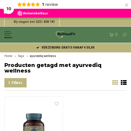
×
1
review
10
Bij vragen bel 0251 838 181
0
MENU
VERZENDING GRATIS VANAF € 50,00
Home
Tags
ayurvediq wellness
Producten getagd met ayurvediq
wellness
Filters