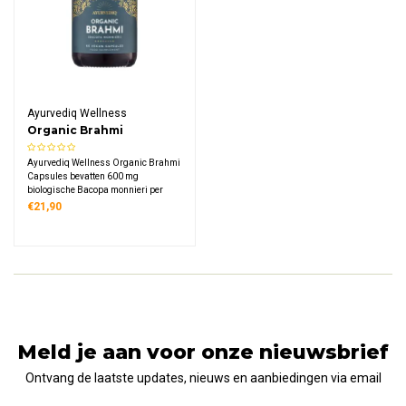
Ayurvediq Wellness
Organic Brahmi
Capsules
Ayurvediq Wellness Organic Brahmi
Capsules bevatten 600 mg
biologische Bacopa monnieri per
capsule, een Ayurvedisch kruid.
€21,90
Meld je aan voor onze nieuwsbrief
Ontvang de laatste updates, nieuws en aanbiedingen via email