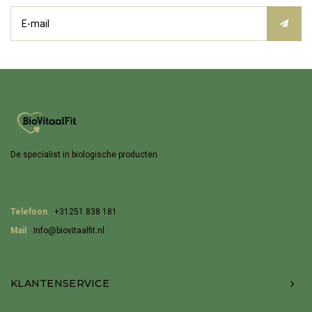
De specialist in biologische producten
Telefoon
+31251 838 181
Mail
Info@biovitaalfit.nl
KLANTENSERVICE