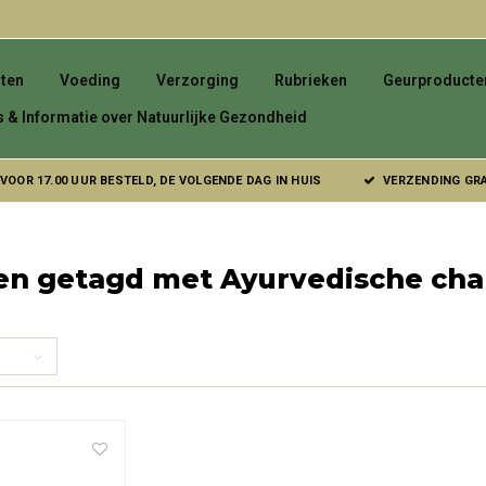
ten
Voeding
Verzorging
Rubrieken
Geurproducte
s & Informatie over Natuurlijke Gezondheid
VOOR 17.00 UUR BESTELD, DE VOLGENDE DAG IN HUIS
VERZENDING GRAT
n getagd met Ayurvedische chak