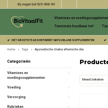
Bij vragen bel 0251 838 181
Vitamines en voedingssupplemen
Tenminste houdbaar tot!
Tip
HET GROOTSTE ASSORTIMENT NATUURLIJKE SUPPLEMENTEN
Home
Tags
Ayurvedische chakra etherische olie
Producte
Categorieën
Vitamines en
voedingssupplementen
Meest bekeken
Voeding
Verzorging
Rubrieken