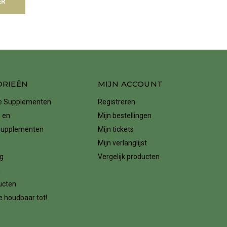
ER
ORIEËN
MIJN ACCOUNT
ke Supplementen
Registreren
 en
Mijn bestellingen
supplementen
Mijn tickets
Mijn verlanglijst
g
Vergelijk producten
n
ucten
 houdbaar tot!