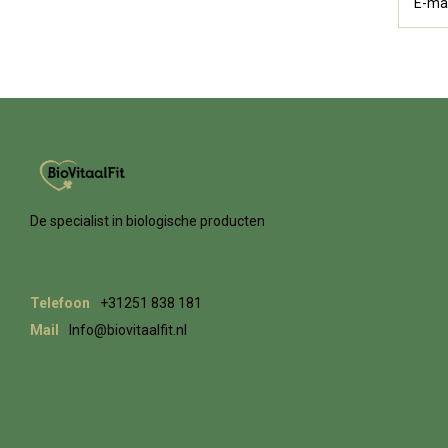
De specialist in biologische producten
Telefoon
+31251 838 181
Mail
Info@biovitaalfit.nl