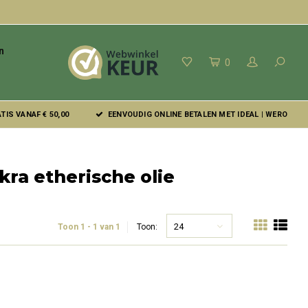
n
0
IS VANAF € 50,00
EENVOUDIG ONLINE BETALEN MET IDEAL | WERO
ra etherische olie
24
Toon 1 - 1 van 1
Toon: