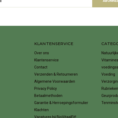
ABONNE
KLANTENSERVICE
CATEG
Over ons
Natuurlij
Klantenservice
Vitamines
Contact
voedings
Verzenden & Retourneren
Voeding
Algemene Voorwaarden
Verzorgin
Privacy Policy
Rubrieke
Betaalmethoden
Geurprod
Garantie & Herroepingsformulier
Tenminste
Klachten
Vacatures bij BioVitaalFit!