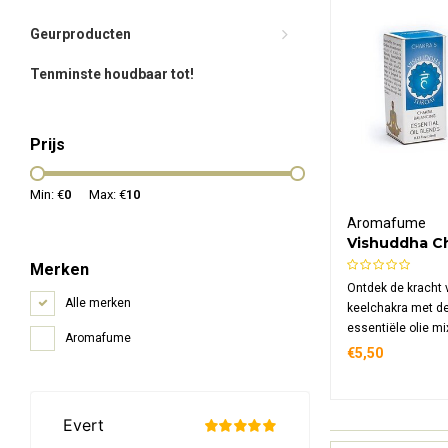
Geurproducten
Tenminste houdbaar tot!
Prijs
Min: €
0
Max: €
10
Aromafume
Vishuddha C
essentiële ol
Merken
Ontdek de kracht 
Alle merken
keelchakra met d
essentiële olie mi
Aromafume
Aromafume. Speci
€5,50
samengesteld voo
om het 5e chakra 
Ideaal voor comm
authenticiteit en 
harmonische sfeer