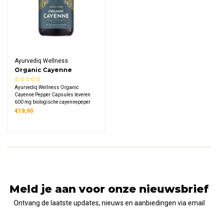
Ayurvediq Wellness
Organic Cayenne
Pepper Capsules
Ayurvediq Wellness Organic
Cayenne Pepper Capsules leveren
600 mg biologische cayennepeper
met capsaïcine,
€19,90
Meld je aan voor onze nieuwsbrief
Ontvang de laatste updates, nieuws en aanbiedingen via email