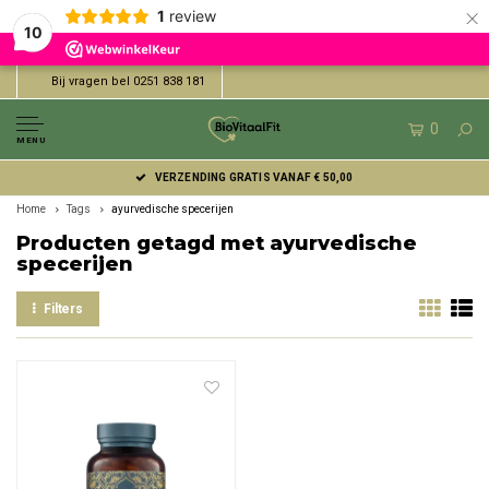
×
1
review
10
Bij vragen bel 0251 838 181
0
MENU
VERZENDING GRATIS VANAF € 50,00
Home
Tags
ayurvedische specerijen
Producten getagd met ayurvedische
specerijen
Filters