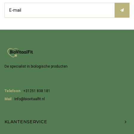
De specialist in biologische producten
Telefoon
+31251 838 181
Mail
Info@biovitaalfit.nl
KLANTENSERVICE