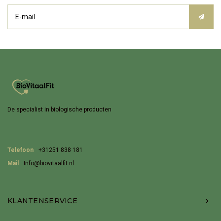
De specialist in biologische producten
Telefoon
+31251 838 181
Mail
Info@biovitaalfit.nl
KLANTENSERVICE