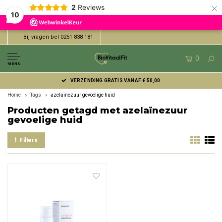
×
2
Reviews
10
Bij vragen bel 0251 838 181
0
MENU
VERZENDING GRATIS VANAF € 50,00
Home
Tags
azelaïnezuur gevoelige huid
Producten getagd met azelaïnezuur
gevoelige huid
Filters