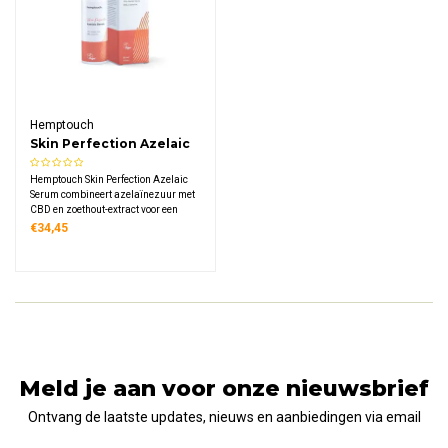
Hemptouch
Skin Perfection Azelaic
Serum
Hemptouch Skin Perfection Azelaic
Serum combineert azelaïnezuur met
CBD en zoethout-extract voor een
egale, stralende huidtint. Dit
€34,45
krachtige serum vermindert
roodheid, donkere vlekken en
hyperpigmentatie voor alle
huidtypen.
Meld je aan voor onze nieuwsbrief
Ontvang de laatste updates, nieuws en aanbiedingen via email