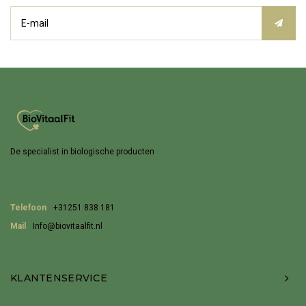
De specialist in biologische producten
Telefoon
+31251 838 181
Mail
Info@biovitaalfit.nl
KLANTENSERVICE