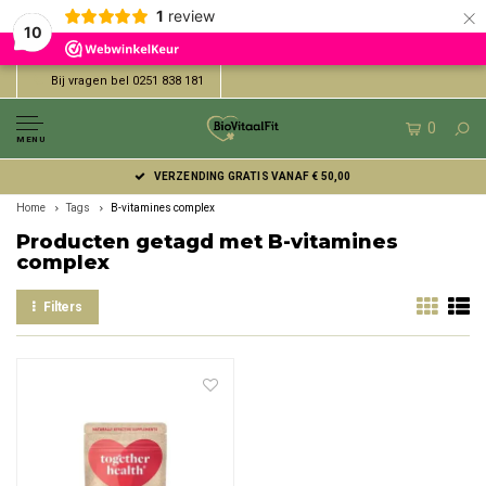
×
1
review
10
Bij vragen bel 0251 838 181
0
MENU
VERZENDING GRATIS VANAF € 50,00
Home
Tags
B-vitamines complex
Producten getagd met B-vitamines
complex
Filters