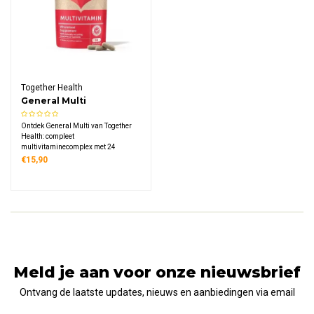
Together Health
General Multi
Ontdek General Multi van Together
Health: compleet
multivitaminecomplex met 24
vitamines en mineralen uit
€15,90
volwaardige voedingsbronnen zoals
gist, oceaanmineralen en
plantaardige ingrediënten,
veganistisch en duurzaam verpakt.
Meld je aan voor onze nieuwsbrief
Ontvang de laatste updates, nieuws en aanbiedingen via email