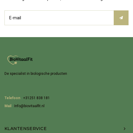
De specialist in biologische producten
Telefoon
+31251 838 181
Mail
Info@biovitaalfit.nl
KLANTENSERVICE