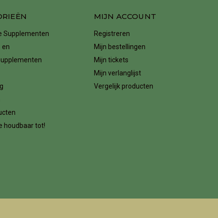
ORIEËN
MIJN ACCOUNT
ke Supplementen
Registreren
 en
Mijn bestellingen
supplementen
Mijn tickets
Mijn verlanglijst
g
Vergelijk producten
n
ucten
 houdbaar tot!