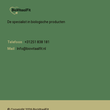
De specialist in biologische producten
Telefoon
+31251 838 181
Mail
Info@biovitaalfit.nl
© Copyright 2026 BioVitaalFit