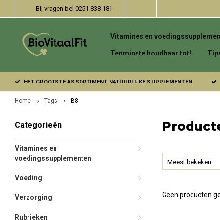
Bij vragen bel 0251 838 181
Vitamines en voedingssupplemen
Tenminste houdbaar tot!
Tip
HET GROOTSTE ASSORTIMENT NATUURLIJKE SUPPLEMENTEN
Home
Tags
B8
Product
Categorieën
Vitamines en
voedingssupplementen
Meest bekeken
Voeding
Geen producten ge
Verzorging
Rubrieken