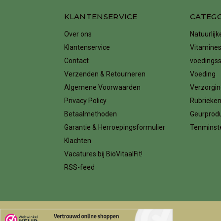
KLANTENSERVICE
CATEG
Over ons
Natuurlij
Klantenservice
Vitamines
Contact
voedings
Verzenden & Retourneren
Voeding
Algemene Voorwaarden
Verzorgin
Privacy Policy
Rubrieke
Betaalmethoden
Geurprod
Garantie & Herroepingsformulier
Tenminste
Klachten
Vacatures bij BioVitaalFit!
RSS-feed