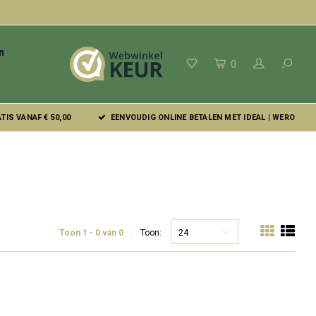
n
0
IS VANAF € 50,00
EENVOUDIG ONLINE BETALEN MET IDEAL | WERO
24
Toon 1 - 0 van 0
Toon: