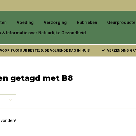
ten
Voeding
Verzorging
Rubrieken
Geurproducte
s & Informatie over Natuurlijke Gezondheid
VOOR 17.00 UUR BESTELD, DE VOLGENDE DAG IN HUIS
VERZENDING GRAT
en getagd met B8
vonden!...