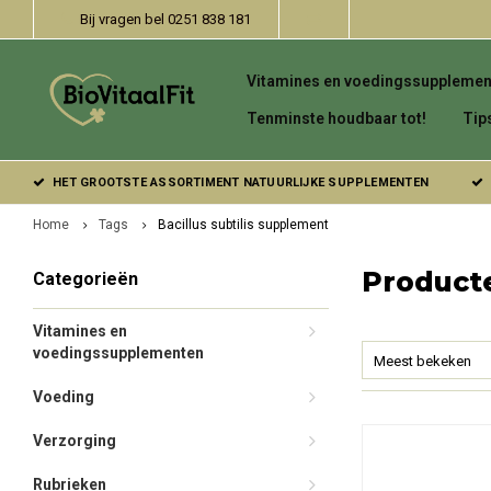
Bij vragen bel 0251 838 181
Vitamines en voedingssupplemen
Tenminste houdbaar tot!
Tip
HET GROOTSTE ASSORTIMENT NATUURLIJKE SUPPLEMENTEN
Home
Tags
Bacillus subtilis supplement
Producte
Categorieën
Vitamines en
voedingssupplementen
Meest bekeken
Voeding
Verzorging
Rubrieken