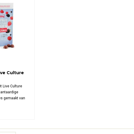
ive Culture
 Live Culture
antaardige
es gemaakt van
illus subtilis en
n gecertificeerd,
kt in
akje.