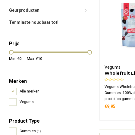
Geurproducten
Tenminste houdbaar tot!
Prijs
Min: €
0
Max: €
10
Vegums
Wholefruit L
Gummies
Merken
Vegums Wholefruit
Alle merken
Gummies: 100% pl
probiotica gummi
Vegums
echt fruit. Met Bac
€9,95
citrusvezels. Vega
suikervrij en verpa
Product Type
composteerbaar z
Gummies
(1)