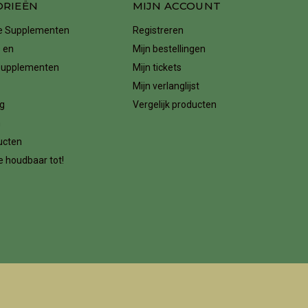
ORIEËN
MIJN ACCOUNT
ke Supplementen
Registreren
 en
Mijn bestellingen
supplementen
Mijn tickets
Mijn verlanglijst
g
Vergelijk producten
n
ucten
 houdbaar tot!