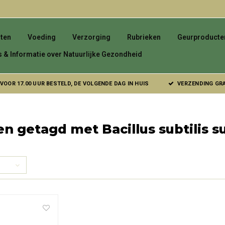
ten
Voeding
Verzorging
Rubrieken
Geurproducte
s & Informatie over Natuurlijke Gezondheid
VOOR 17.00 UUR BESTELD, DE VOLGENDE DAG IN HUIS
VERZENDING GRAT
n getagd met Bacillus subtilis 