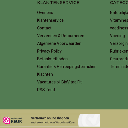
KLANTENSERVICE
CATEG
Over ons
Natuurlij
Klantenservice
Vitamines
Contact
voedings
Verzenden & Retourneren
Voeding
Algemene Voorwaarden
Verzorgin
Privacy Policy
Rubrieke
Betaalmethoden
Geurprod
Garantie & Herroepingsformulier
Tenminste
Klachten
Vacatures bij BioVitaalFit!
RSS-feed