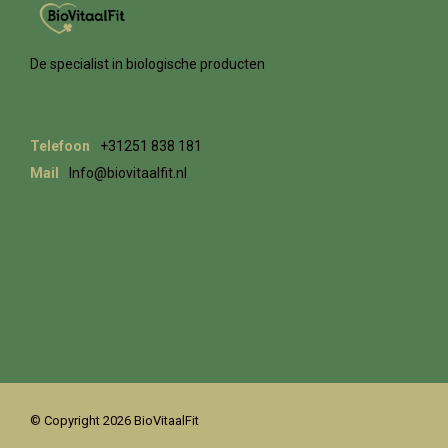
De specialist in biologische producten
Telefoon
+31251 838 181
Mail
Info@biovitaalfit.nl
© Copyright 2026 BioVitaalFit