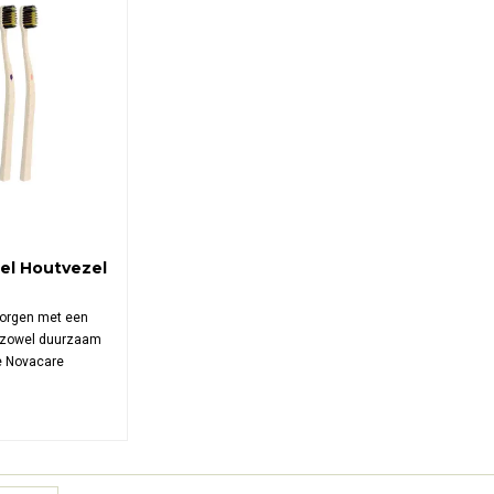
el Houtvezel
rzorgen met een
e zowel duurzaam
De Novacare
utvezel Micro
ik van gerecycled
o goud voor een
die tandvlees én
.