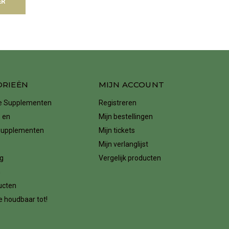
ER
ORIEËN
MIJN ACCOUNT
ke Supplementen
Registreren
 en
Mijn bestellingen
supplementen
Mijn tickets
Mijn verlanglijst
g
Vergelijk producten
n
ucten
 houdbaar tot!