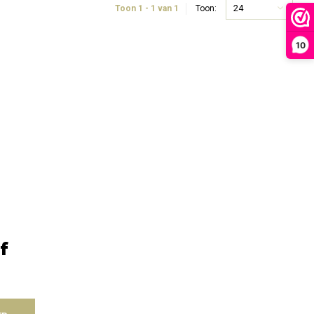
24
Toon 1 - 1 van 1
Toon:
10
f