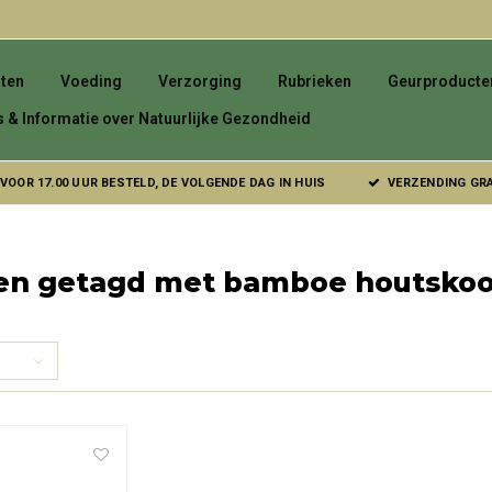
ten
Voeding
Verzorging
Rubrieken
Geurproducte
s & Informatie over Natuurlijke Gezondheid
VOOR 17.00 UUR BESTELD, DE VOLGENDE DAG IN HUIS
VERZENDING GRAT
en getagd met bamboe houtskoo