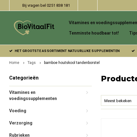
Bij vragen bel 0251 838 181
Vitamines en voedingssupplemen
Tenminste houdbaar tot!
Tip
HET GROOTSTE ASSORTIMENT NATUURLIJKE SUPPLEMENTEN
Home
Tags
bamboe houtskool tandenborstel
Product
Categorieën
Vitamines en
voedingssupplementen
Meest bekeken
Voeding
Verzorging
Rubrieken