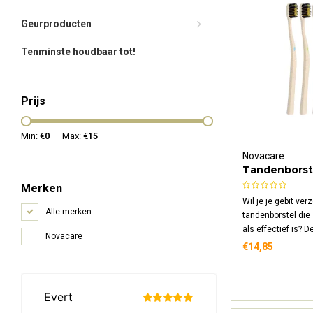
Geurproducten
Tenminste houdbaar tot!
Prijs
Min: €
0
Max: €
15
Novacare
Tandenborst
Micro Goud
Merken
Wil je je gebit ve
Alle merken
tandenborstel di
als effectief is? 
Novacare
Tandenborstel Ho
€14,85
Goud maakt gebru
houtvezel en micr
zachte reiniging 
milieu respecteert