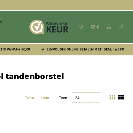
n
0
IS VANAF € 50,00
EENVOUDIG ONLINE BETALEN MET IDEAL | WERO
l tandenborstel
24
Toon 1 - 1 van 1
Toon: