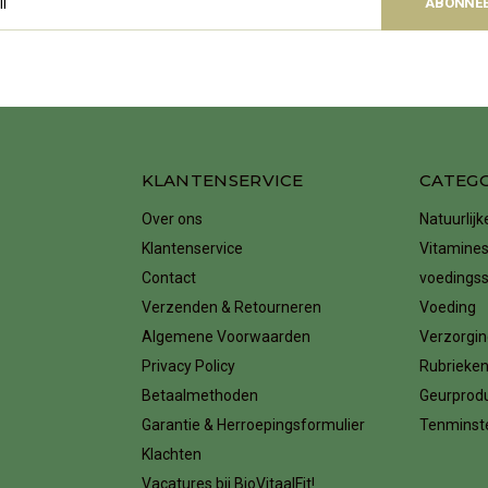
ABONNE
KLANTENSERVICE
CATEG
Over ons
Natuurlij
Klantenservice
Vitamines
Contact
voedings
Verzenden & Retourneren
Voeding
Algemene Voorwaarden
Verzorgin
Privacy Policy
Rubrieke
Betaalmethoden
Geurprod
Garantie & Herroepingsformulier
Tenminste
Klachten
Vacatures bij BioVitaalFit!