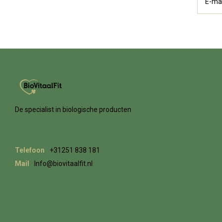
De specialist in biologische producten
Telefoon
+31251 838 181
Mail
Info@biovitaalfit.nl