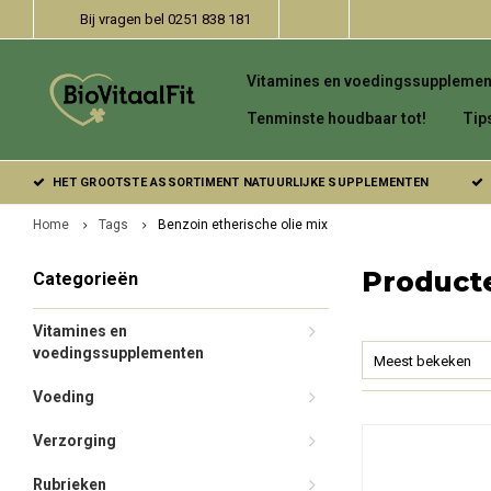
Bij vragen bel 0251 838 181
Vitamines en voedingssupplemen
Tenminste houdbaar tot!
Tip
HET GROOTSTE ASSORTIMENT NATUURLIJKE SUPPLEMENTEN
Home
Tags
Benzoin etherische olie mix
Producte
Categorieën
Vitamines en
voedingssupplementen
Meest bekeken
Voeding
Verzorging
Rubrieken