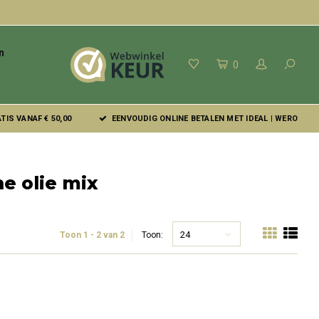
n
0
IS VANAF € 50,00
EENVOUDIG ONLINE BETALEN MET IDEAL | WERO
e olie mix
24
Toon 1 - 2 van 2
Toon: