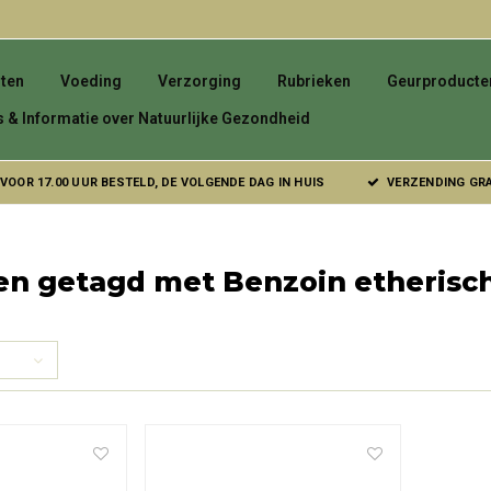
ten
Voeding
Verzorging
Rubrieken
Geurproducte
s & Informatie over Natuurlijke Gezondheid
VOOR 17.00 UUR BESTELD, DE VOLGENDE DAG IN HUIS
VERZENDING GRAT
n getagd met Benzoin etherisch