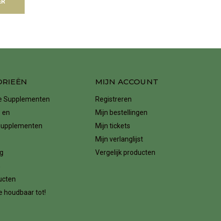
ER
ORIEËN
MIJN ACCOUNT
ke Supplementen
Registreren
 en
Mijn bestellingen
supplementen
Mijn tickets
Mijn verlanglijst
g
Vergelijk producten
n
ucten
 houdbaar tot!