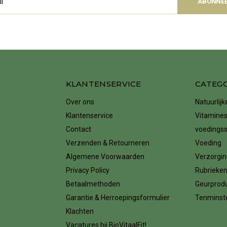
ABONNE
KLANTENSERVICE
CATEG
Over ons
Natuurlij
Klantenservice
Vitamines
Contact
voedings
Verzenden & Retourneren
Voeding
Algemene Voorwaarden
Verzorgin
Privacy Policy
Rubrieke
Betaalmethoden
Geurprod
Garantie & Herroepingsformulier
Tenminste
Klachten
Vacatures bij BioVitaalFit!