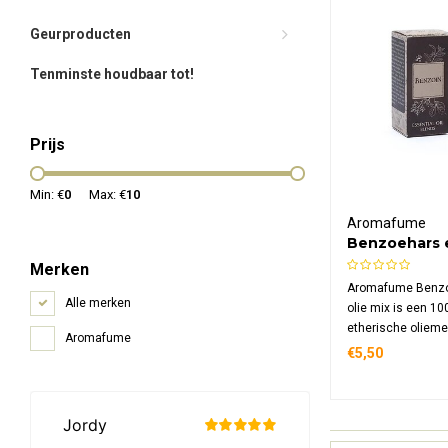
Geurproducten
Tenminste houdbaar tot!
Prijs
Min: €
0
Max: €
10
Aromafume
Benzoehars 
olie mix
Merken
Aromafume Benzo
Alle merken
olie mix is een 10
etherische olieme
Aromafume
aromadiffusie met
€5,50
warm vanillegeur.
kalmerend en be
handgemaakt in I
traditioneel recept