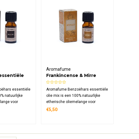
Aromafume
essentiële
Frankincense & Mirre
essentiële olie mix
ëhars essentiële
Aromafume Benzoëhars essentiële
0% natuurlijke
olie mix is een 100% natuurlijke
lange voor
etherische oliemelange voor
 een houtachtig,
aromadiffusie met een houtachtig,
€5,50
 Helend,
warm vanillegeur. Helend,
schermend –
kalmerend en beschermend –
ndia volgens
handgemaakt in India volgens
.
traditioneel recept.