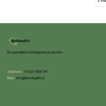
De specialist in biologische producten
Telefoon
+31251 838 181
Mail
Info@biovitaalfit.nl